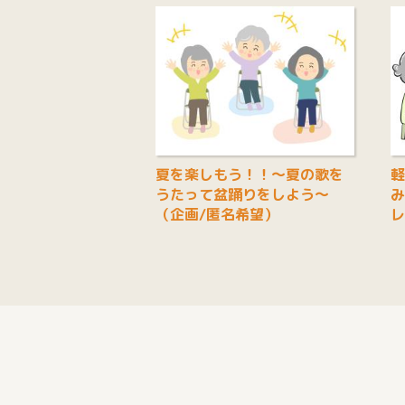
夏を楽しもう！！～夏の歌を
軽
うたって盆踊りをしよう～
み
（企画/匿名希望）
レ