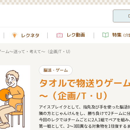
レク動画
特集
レクネタ
（介護
ーム～送って・考えて～（企画/T・U）
脳活・ゲーム
タオルで物送りゲー
～（企画/T・U）
アイスブレイクとして、指先及び手を使った脳活
隣の方とじゃんけんをし、勝ち負けで2チームに
今回のレクではチームごとに2人1組でペアを組み
第一戦として、2～3回異なる対象物を1往復する