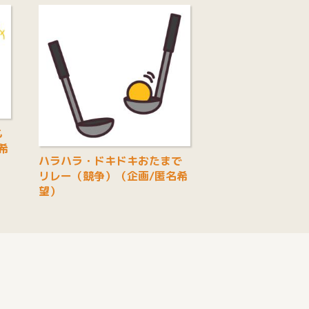
も
希
ハラハラ・ドキドキおたまで
リレー（競争）（企画/匿名希
望）