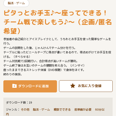
脳活・ゲーム
ピタっとお手玉♪～座ってできる！
チーム戦で楽しもう♪～（企画/匿名
希望）
参加者の自己紹介とアイスブレイクとして、うちわとお手玉を使った簡単なゲームを
行う。
ゲームの説明をした後、じゃんけんでチーム分けを行う。
テーブルに貼ったビニールテープに得点が書いてあるので、得点めがけてお手玉を投
げる。（すべらせる）
チーム対抗戦で2回戦行い、合計得点が高いチームが勝利。
ゲーム終了後はお互いのチームの健闘を称え合う。（バンザイ）
座ったままできるストレッチ体操（DVD視聴）で身体をほぐす。
終わりの挨拶。
お気に入り登録
ダウンロードに追加
ダウンロード数：
19
ジャンル：
その他 脳活・ゲーム 複数でできる 前準備が必要 60分以
内