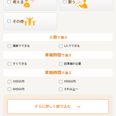
考える
歌う
その他
人数
で選ぶ
複数でできる
1人でできる
準備時間
で選ぶ
すぐできる
前準備が必要
実施時間
で選ぶ
10分以内
30分以内
60分以内
それ以上～
さらに詳しく絞り込む