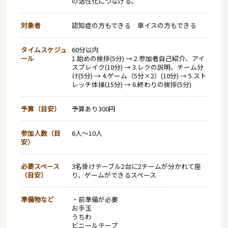
の活性化につなげる。
対象者
認知症の方もできる 車イスの方もできる
タイムスケジュ
60分以内
ール
1.始めの挨拶(5分) → 2.参加者自己紹介、アイ
スブレイク(10分) → 3.レクの説明、チーム分
け(5分) → 4.ゲーム（5分×2）(10分) → 5.スト
レッチ体操(15分) → 6.終わりの挨拶(5分)
予算（目安）
予算あり300円
参加人数（目
6人～10人
安）
必要スペース
3名掛けテーブル2台に2チームが分かれて座
（目安）
り、ゲームができるスペース
準備物など
・前準備が必要
お手玉
うちわ
ビニールテープ