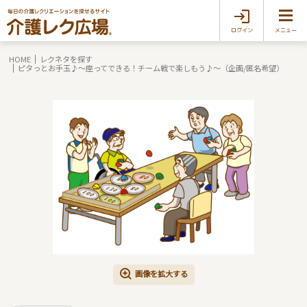
ログイン
メニュー
HOME
レクネタを探す
ピタっとお手玉♪～座ってできる！チーム戦で楽しもう♪～（企画/匿名希望）
画像を拡大する