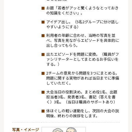
お題「若者がアッと驚くようなとっておき
の知識をください」。
アイデア出し。（5名2グループに分け話し
やすいようにする）
利用者の年齢に合わせ、当時の写真を並
べ、写真を見ながらエピソードを具体的に
出し合ってもらう。
出たエピソードを問題に変換。（職員がフ
ァシリテーターとしてまとめるお手伝いを
する。）
2チームの意見から問題を3つにまとめる。
問題に関する実物があれば当日までに準備
していただく。
大会当日の役割決め。まとめ役1名、出題
担当者3名、発表者3名、書記（答えを書
く）3名。（当日は職員のサポートあり）
体ほぐしの軽い運動をし、次回の大会の説
明後、終わりの挨拶をします。
写真・イメージ