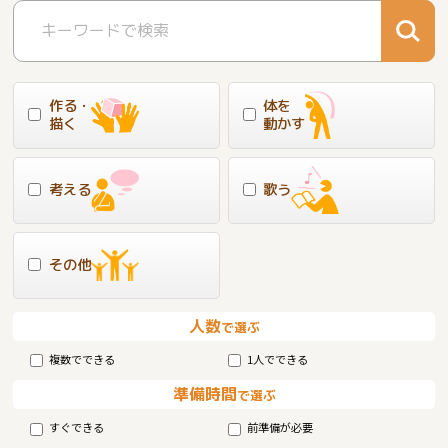
作る・
体を
描く
動かす
考える
歌う
その他
人数
で選ぶ
複数でできる
1人でできる
準備時間
で選ぶ
すぐできる
前準備が必要