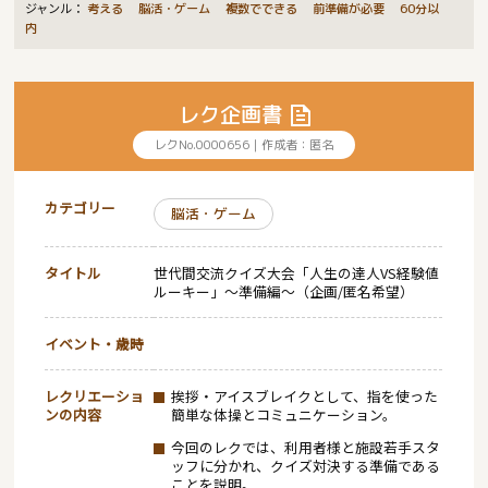
ジャンル：
考える 脳活・ゲーム 複数でできる 前準備が必要 60分以
内
レク企画書
レクNo.0000656｜作成者：匿名
カテゴリー
脳活・ゲーム
タイトル
世代間交流クイズ大会「人生の達人VS経験値
ルーキー」～準備編～（企画/匿名希望）
イベント・歳時
レクリエーショ
挨拶・アイスブレイクとして、指を使った
ンの内容
簡単な体操とコミュニケーション。
今回のレクでは、利用者様と施設若手スタ
ッフに分かれ、クイズ対決する準備である
ことを説明。