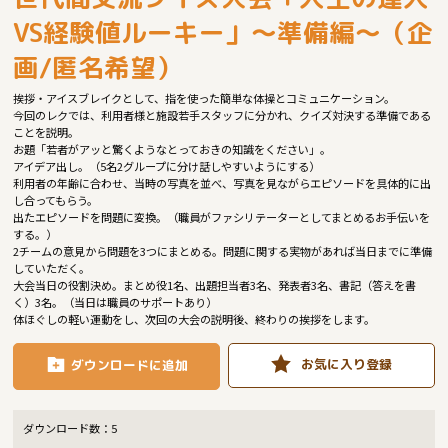
VS経験値ルーキー」～準備編～（企
画/匿名希望）
挨拶・アイスブレイクとして、指を使った簡単な体操とコミュニケーション。
今回のレクでは、利用者様と施設若手スタッフに分かれ、クイズ対決する準備である
ことを説明。
お題「若者がアッと驚くようなとっておきの知識をください」。
アイデア出し。（5名2グループに分け話しやすいようにする）
利用者の年齢に合わせ、当時の写真を並べ、写真を見ながらエピソードを具体的に出
し合ってもらう。
出たエピソードを問題に変換。（職員がファシリテーターとしてまとめるお手伝いを
する。）
2チームの意見から問題を3つにまとめる。問題に関する実物があれば当日までに準備
していただく。
大会当日の役割決め。まとめ役1名、出題担当者3名、発表者3名、書記（答えを書
く）3名。（当日は職員のサポートあり）
体ほぐしの軽い運動をし、次回の大会の説明後、終わりの挨拶をします。
お気に入り登録
ダウンロードに追加
ダウンロード数：
5