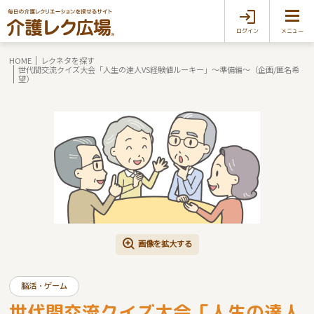
ログイン
メニュー
HOME
レクネタを探す
世代間交流クイズ大会「人生の達人VS経験値ルーキー」～準備編～（企画/匿名希
望）
画像を拡大する
脳活・ゲーム
世代間交流クイズ大会「人生の達人