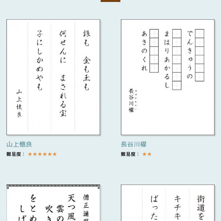
山上憶良
長谷川櫂
難易度：
★
★
★
★
★
★
難易度：
★
★