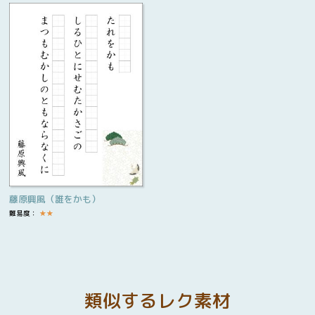
藤原興風（誰をかも）
難易度：
★
★
類似するレク素材