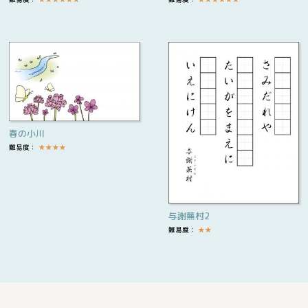
春の小川
難易度：
★
★
★
★
与謝蕪村2
難易度：
★
★