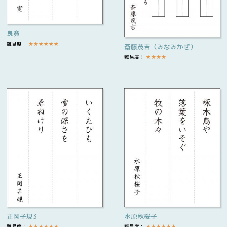
良寛
難易度：
★
★
★
★
★
★
斎藤茂吉（みなみかぜ）
難易度：
★
★
★
★
正岡子規3
水原秋桜子
難易度：
★
★
★
★
★
★
難易度：
★
★
★
★
★
★