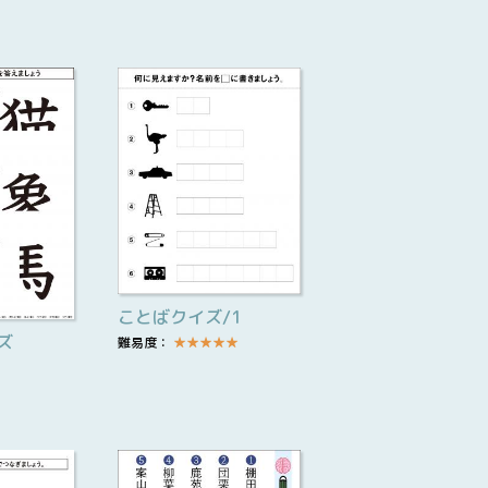
ことばクイズ/1
ズ
難易度：
★
★
★
★
★