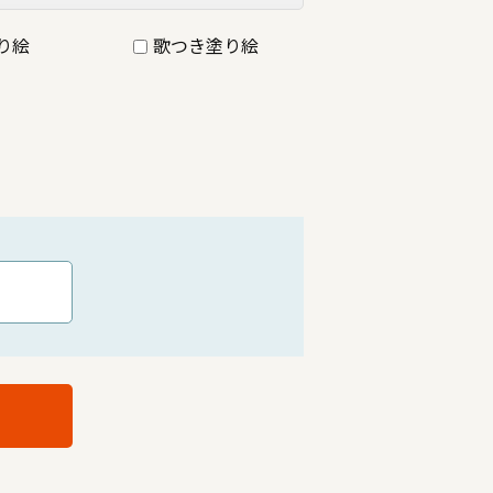
り絵
歌つき塗り絵