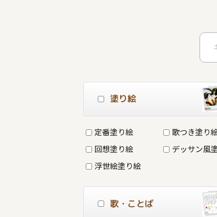
塗り絵
定番塗り絵
歌つき塗り
回想塗り絵
デッサン風
浮世絵塗り絵
歌・ことば