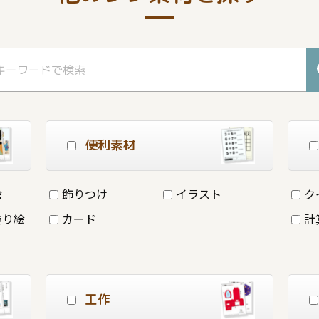
便利素材
絵
飾りつけ
イラスト
ク
塗り絵
カード
計
工作