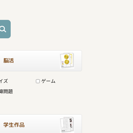
脳活
イズ
ゲーム
算問題
学生作品