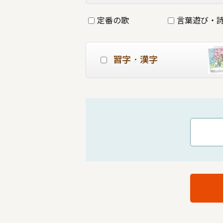
定番の歌
言葉遊び・
習字・漢字