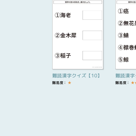
難読漢字クイズ【10】
難読漢字
難易度：
★
難易度：
★