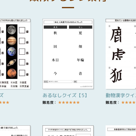
ズ
あるなしクイズ【5】
動物漢字クイ
★
★
★
難易度：
★
★
★
★
★
★
難易度：
★
★
★
★