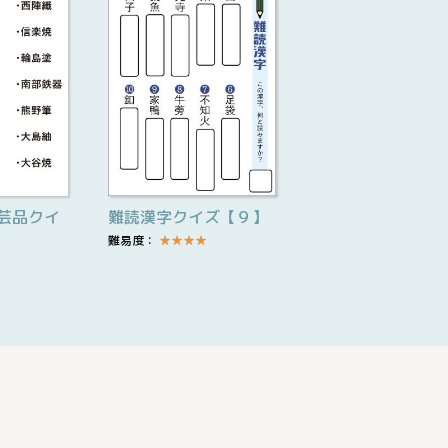
芸品クイ
難読漢字クイズ【９】
難易度：
★
★
★
★