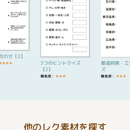
合わせ【2】
3つのヒントクイズ
都道府県・工
★
★
★
★
【2】
ズ
難易度：
★
★
★
難易度：
★
★
★
他のレク素材を探す