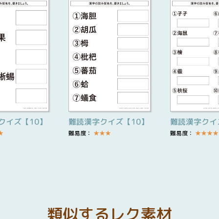
クイズ【10】
難読漢字クイズ【10】
難読漢字クイ
★
難易度：
★
★
★
難易度：
★
★
★
★
類似するレク素材