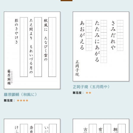
正岡子規（五月雨や）
難易度：
★
★
藤原顕輔（秋風に）
難易度：
★
★
★
★