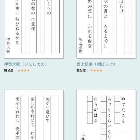
伊勢大輔（いにしえの）
坂上是則（朝ぼらけ）
難易度：
★
★
★
★
難易度：
★
★
★
★