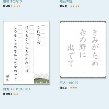
継続は力なり
除夜の鐘
難易度：
★
★
★
難易度：
★
★
★
★
百人一首015
難易度：
★
★
★
蝉丸（これやこの）
難易度：
★
★