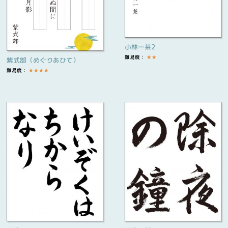
小林一茶2
難易度：
★
★
紫式部（めぐりあひて）
難易度：
★
★
★
★