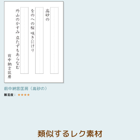
前中納言匡房（高砂の）
難易度：
★
★
★
★
類似するレク素材