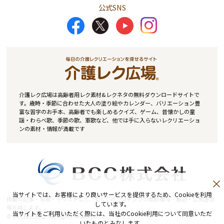
公式SNS
介護レク広場は高齢者用レク素材&レクネタの無料ダウンロードサイトで
す。歳時・季節に合わせた大人の塗り絵やカレンダー、バリエーション豊
富な習字のお手本、高齢者でも楽しめるクイズ、ゲーム、昔懐かしの童
謡・わらべ歌、季節の歌、軍歌など、他では手に入らないレクリエーショ
ンの素材・情報が満載です
当サイトでは、お客様により良いサービスを提供するため、Cookieを利用
掲載の記事・写真・イラストなど、すべてのコンテンツの無断複写・転記・公衆送信
しています。
等を禁じます。
当サイトをご利用いただく際には、当社のCookie利用について同意いただ
© BCC株式会社. All Rights Reserved.
いたものとみなします。