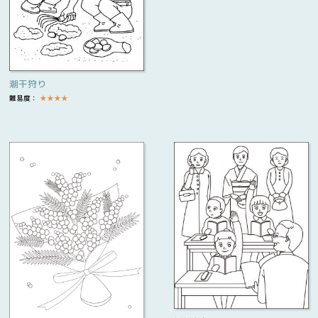
潮干狩り
難易度：
★
★
★
★