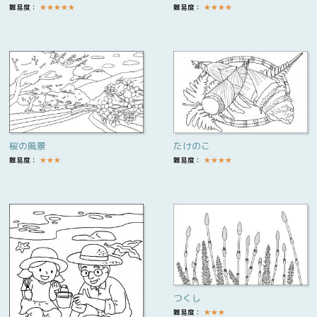
難易度：
★
★
★
★
★
難易度：
★
★
★
★
桜の風景
たけのこ
難易度：
★
★
★
難易度：
★
★
★
★
つくし
難易度：
★
★
★