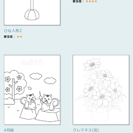
難易度：
★
★
★
★
ひな人形2
難易度：
★
★
4月桜
クレマチス(花)