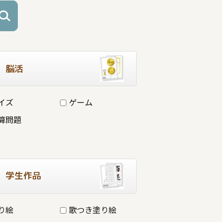
脳活
イズ
ゲーム
算問題
学生作品
り絵
歌つき塗り絵