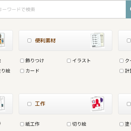
便利素材
絵
飾りつけ
イラスト
ク
塗り絵
カード
計
工作
詩
紙工作
切り絵
塗