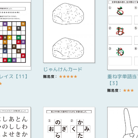
じゃんけんカード
レイス【11】
重ね字単語当
難易度：
★
★
★
★
★
【3】
★
難易度：
★
★
★