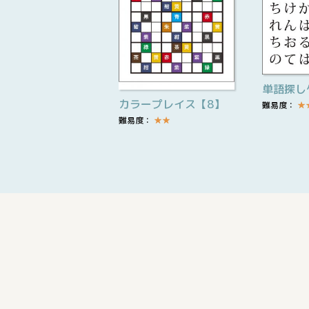
単語探し
カラープレイス【8】
難易度：
★
難易度：
★
★