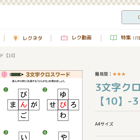
レク動画
特集
レクネタ
（介護
ド【10】
難易度：
★
★
★
3文字ク
【10】-3
A4サイズ