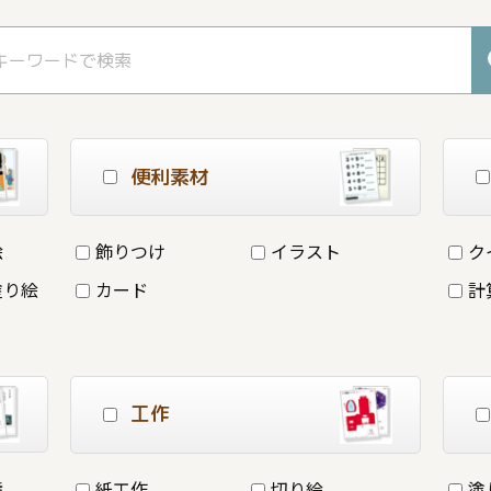
便利素材
絵
飾りつけ
イラスト
ク
塗り絵
カード
計
工作
詩
紙工作
切り絵
塗