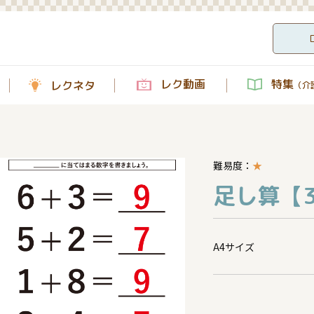
レク動画
特集
レクネタ
（介護
難易度：
★
足し算【3
A4サイズ