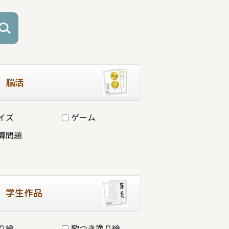
脳活
イズ
ゲーム
算問題
学生作品
り絵
歌つき塗り絵