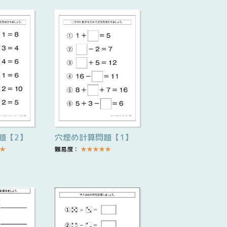
題【2】
穴埋め計算問題【1】
★
難易度：
★
★
★
★
★