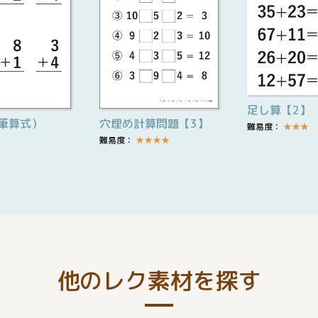
足し算【2】
筆算式）
穴埋め計算問題【3】
難易度：
★
★
★
難易度：
★
★
★
★
他のレク素材を探す