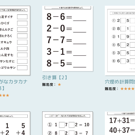
引き算【2】
がなカタカナ
穴埋め計算問
難易度：
★
3】
難易度：
★
★
★
★
★
★
★