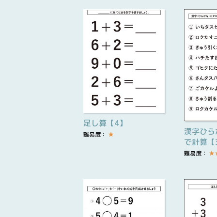
足し算【4】
漢字ひら
難易度：
★
で計算【
難易度：
★