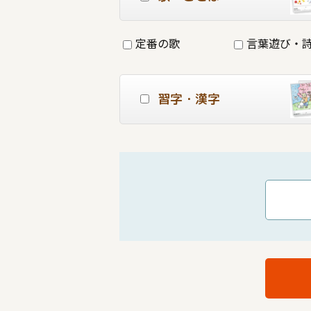
定番の歌
言葉遊び・
習字・漢字