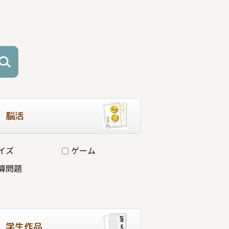
脳活
イズ
ゲーム
算問題
学生作品