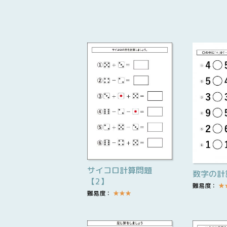
サイコロ計算問題
数字の計
【2】
難易度：
★
難易度：
★
★
★