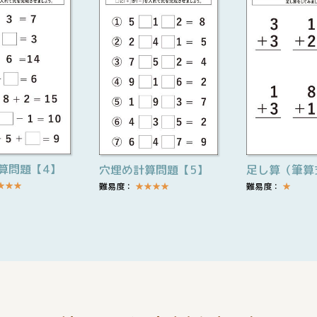
算問題【4】
穴埋め計算問題【5】
足し算（筆算
★
★
★
難易度：
★
★
★
★
難易度：
★