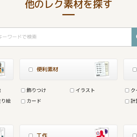
他のレク素材を探す
便利素材
絵
飾りつけ
イラスト
ク
塗り絵
カード
計
工作