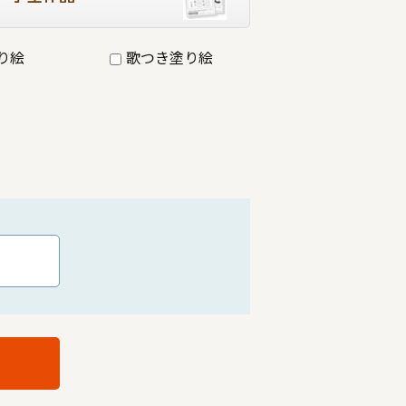
り絵
歌つき塗り絵