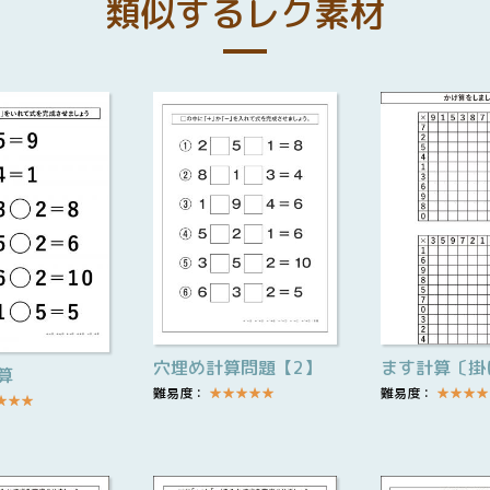
類似するレク素材
穴埋め計算問題【2】
ます計算〔掛
算
難易度：
★
★
★
★
★
難易度：
★
★
★
★
★
★
★