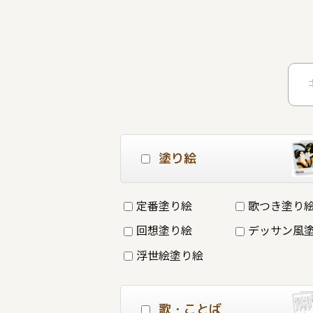
塗り絵
定番塗り絵
歌つき塗り
回想塗り絵
デッサン風
浮世絵塗り絵
歌・ことば