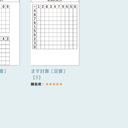
ます計算〔足算〕
算〕
【3】
難易度：
★
★
★
★
★