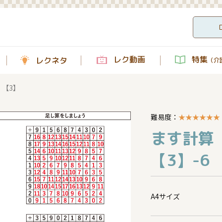
レク動画
特集
レクネタ
（介護
【3】
難易度：
★
★
★
★
★
★
ます計算
【3】-6
A4サイズ