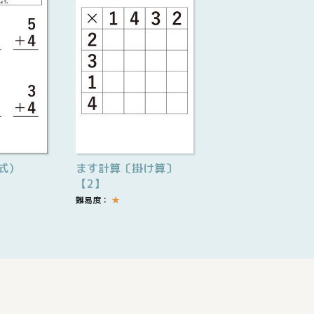
式）
ます計算〔掛け算〕
【2】
難易度：
★