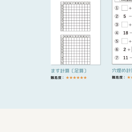
穴埋め計
ます計算〔足算〕
難易度：
★
難易度：
★
★
★
★
★
★