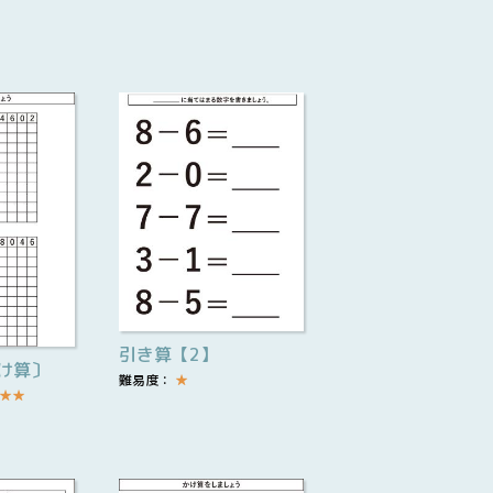
引き算【2】
け算〕
難易度：
★
★
★