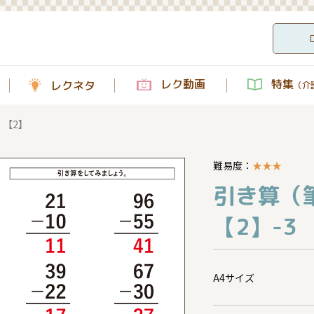
レク動画
特集
レクネタ
（介護
【2】
難易度：
★
★
★
引き算（
【2】-3
A4サイズ