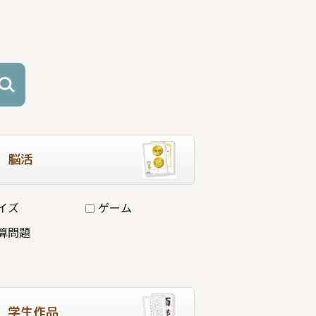
脳活
イズ
ゲーム
算問題
学生作品