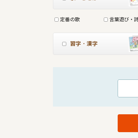
定番の歌
言葉遊び・
習字・漢字