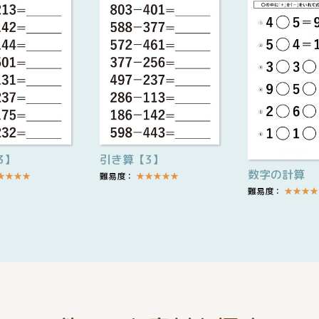
3】
引き算【3】
数字の計算
★
★
★
★
難易度：
★
★
★
★
★
難易度：
★
★
★
★