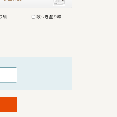
り絵
歌つき塗り絵