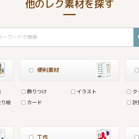
他のレク素材を探す
便利素材
絵
飾りつけ
イラスト
ク
塗り絵
カード
計
工作