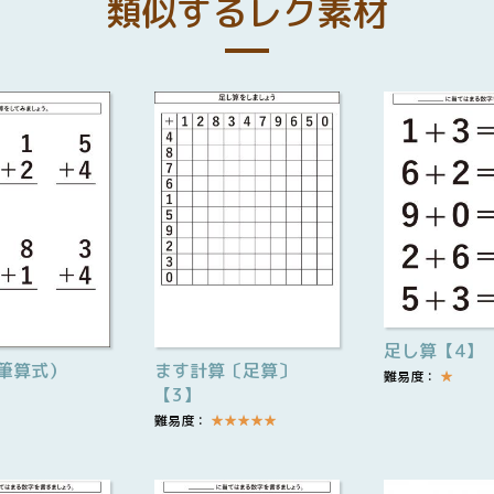
類似するレク素材
足し算【4】
筆算式）
ます計算〔足算〕
難易度：
★
【3】
難易度：
★
★
★
★
★