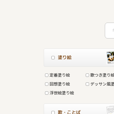
塗り絵
定番塗り絵
歌つき塗り
回想塗り絵
デッサン風
浮世絵塗り絵
歌・ことば