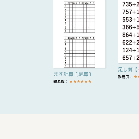
足し算【
ます計算〔足算〕
難易度：
★
難易度：
★
★
★
★
★
★