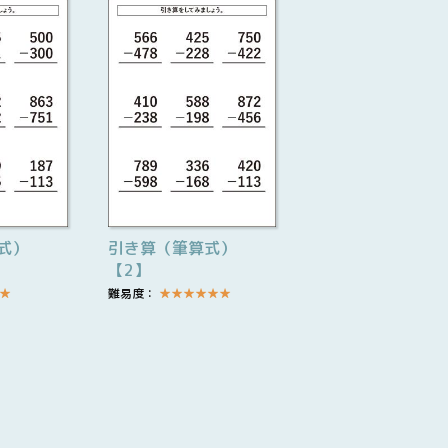
式）
引き算（筆算式）
【2】
★
難易度：
★
★
★
★
★
★