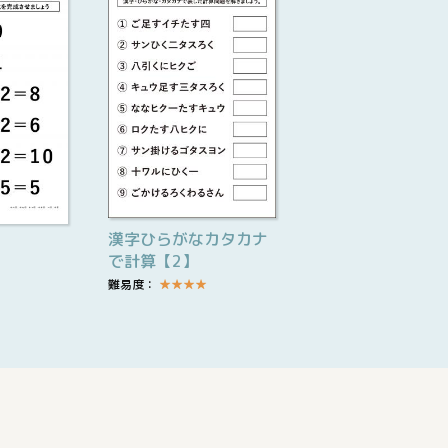
漢字ひらがなカタカナ
で計算【2】
難易度：
★
★
★
★