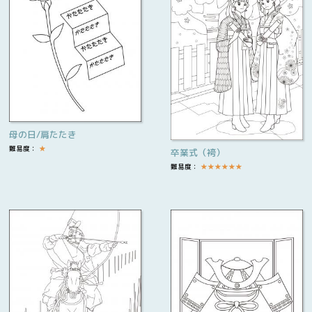
母の日/肩たたき
難易度：
★
卒業式（袴）
難易度：
★
★
★
★
★
★