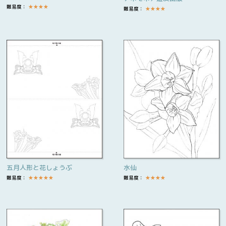
難易度：
★
★
★
★
難易度：
★
★
★
★
五月人形と花しょうぶ
水仙
難易度：
★
★
★
★
★
難易度：
★
★
★
★