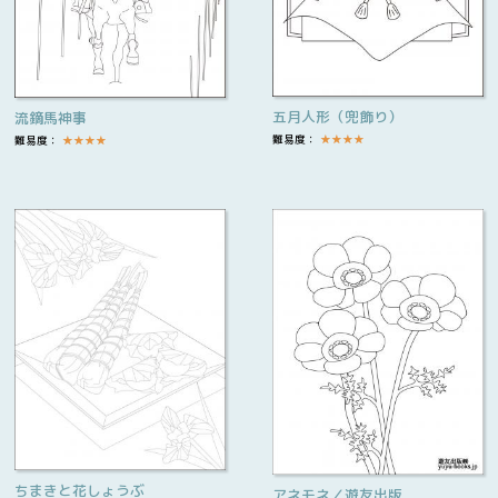
五月人形（兜飾り）
流鏑馬神事
難易度：
★
★
★
★
難易度：
★
★
★
★
ちまきと花しょうぶ
アネモネ／遊友出版