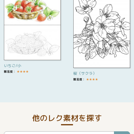
いちご/小
難易度：
★
★
★
★
桜（サクラ）
難易度：
★
★
★
★
他のレク素材を探す