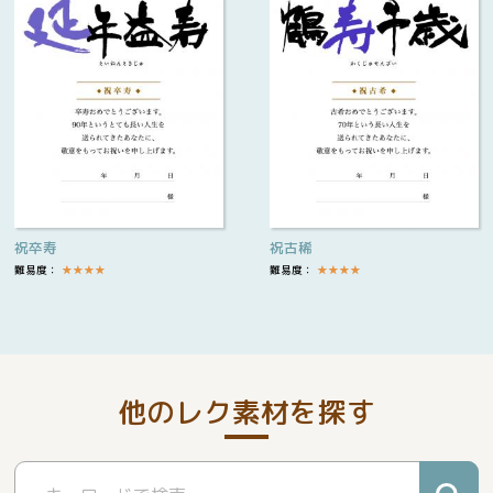
祝卒寿
祝古稀
難易度：
★
★
★
★
難易度：
★
★
★
★
他のレク素材を探す