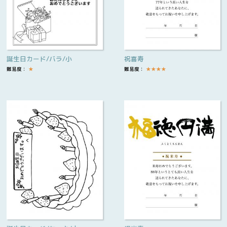
誕生日カード/バラ/小
祝喜寿
難易度：
★
難易度：
★
★
★
★