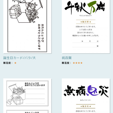
誕生日カード/バラ/大
祝百賀
難易度：
★
難易度：
★
★
★
★