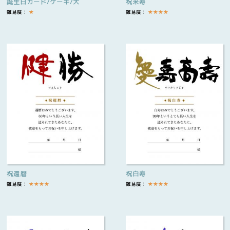
誕生日カード/ケーキ/大
祝米寿
難易度：
★
難易度：
★
★
★
★
祝還暦
祝白寿
難易度：
★
★
★
★
難易度：
★
★
★
★