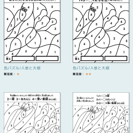
色パズル/人参と大根
色パズル/人参と大根
難易度：
★
難易度：
★
★