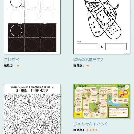
三目並べ
絵柄の名前当て2
難易度：
★
難易度：
★
じゃんけんすごろく
難易度：
★
★
★
★