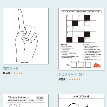
方向カード
難易度：
★
★
★
★
クロスワード【6】
難易度：
★
★
★
★
★