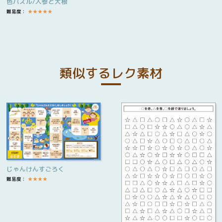
色パズル/人参と大根
難易度：
★
★
★
★
★
類似するレク素材
じゃんけんすごろく
難易度：
★
★
★
★