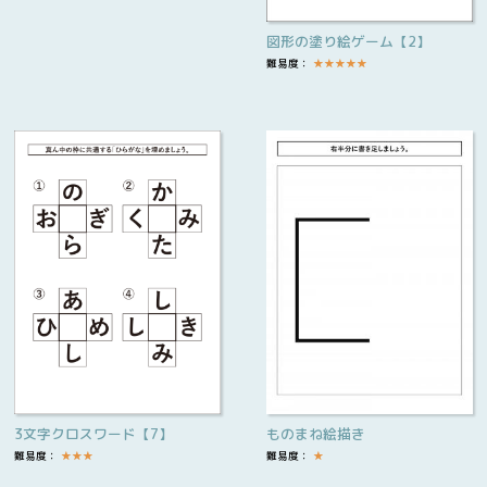
図形の塗り絵ゲーム【2】
難易度：
★
★
★
★
★
3文字クロスワード【7】
ものまね絵描き
難易度：
★
★
★
難易度：
★