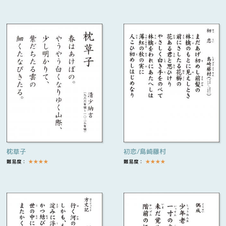
枕草子
初恋/島崎藤村
難易度：
★
★
★
★
難易度：
★
★
★
★