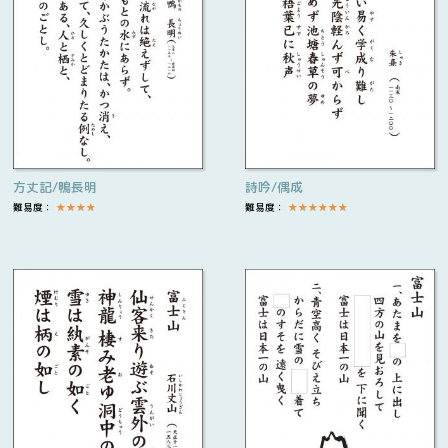
方丈記/鴨長明
詩吟/偶成
難易度：
★
★
★
★
難易度：
★
★
★
★
★
★