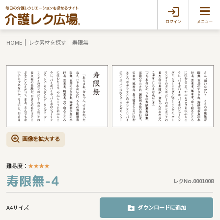
ログイン
メニュー
HOME
レク素材を探す
寿限無
画像を拡大する
難易度：
★
★
★
★
寿限無-4
レクNo.0001008
A4サイズ
ダウンロードに追加