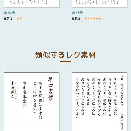
寿限無
寿限無
難易度：
★
★
難易度：
★
★
★
★
★
★
類似するレク素材