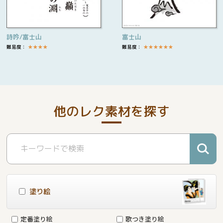
詩吟/富士山
富士山
難易度：
★
★
★
★
難易度：
★
★
★
★
★
★
他のレク素材を探す
塗り絵
定番塗り絵
歌つき塗り絵