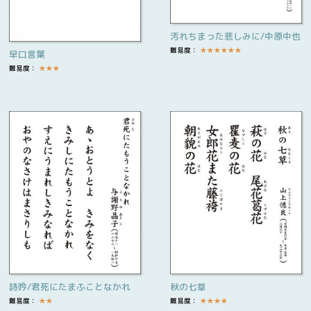
汚れちまった悲しみに/中原中也
難易度：
★
★
★
★
★
★
早口言葉
難易度：
★
★
★
詩吟/君死にたまふことなかれ
秋の七草
難易度：
★
★
難易度：
★
★
★
★