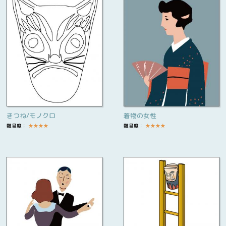
きつね/モノクロ
着物の女性
難易度：
★
★
★
★
難易度：
★
★
★
★