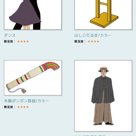
ダンス
はしごだるま/カラー
難易度：
★
★
★
★
難易度：
★
★
★
★
木製ポンポン鉄砲/カラー
難易度：
★
★
★
★