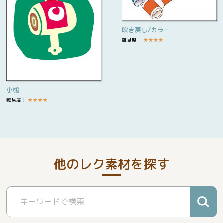
吹き戻し/カラー
難易度：
★
★
★
★
小槌
難易度：
★
★
★
★
他のレク素材を探す