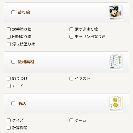
塗り絵
定番塗り絵
歌つき塗り絵
回想塗り絵
デッサン風塗り絵
浮世絵塗り絵
便利素材
飾りつけ
イラスト
カード
脳活
クイズ
ゲーム
計算問題