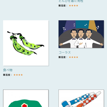
とんびを着た男性
難易度：
★
★
★
★
コーラス
難易度：
★
★
★
★
食べ物
難易度：
★
★
★
★