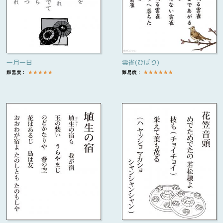
一月一日
雲雀(ひばり)
難易度：
★
★
★
★
★
難易度：
★
★
★
★
★
★