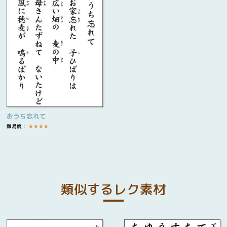
おうち忘れて
難易度：
★
★
★
★
類似するレク素材