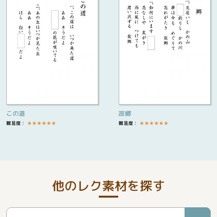
この道
故郷
難易度：
★
★
★
★
★
★
難易度：
★
★
★
★
★
★
他のレク素材を探す