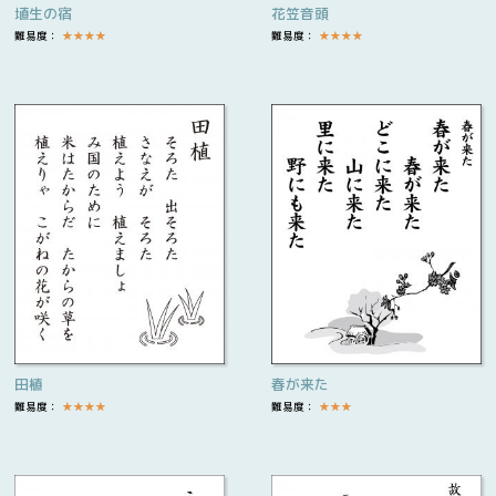
埴生の宿
花笠音頭
難易度：
★
★
★
★
難易度：
★
★
★
★
田植
春が来た
難易度：
★
★
★
★
難易度：
★
★
★