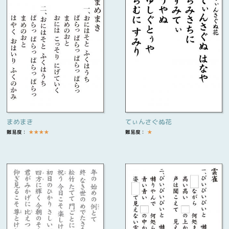
まめまき
てぃんさぐぬ花
難易度：
★
★
★
★
難易度：
★