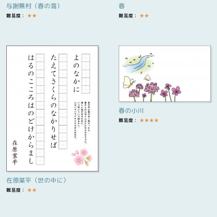
与謝蕪村（春の海）
春
難易度：
★
★
難易度：
★
★
春の小川
難易度：
★
★
★
★
在原業平（世の中に）
難易度：
★
★