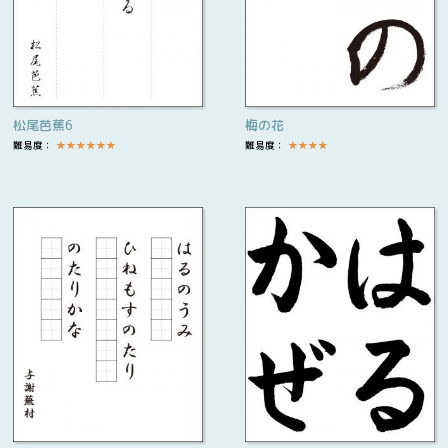
松尾芭蕉6
梅の花
難易度：
★
★
★
★
★
★
難易度：
★
★
★
★