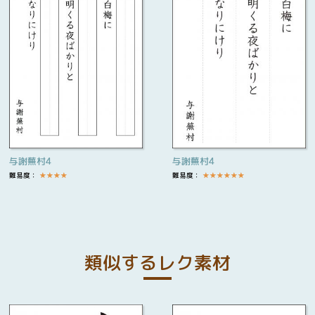
与謝蕪村4
与謝蕪村4
難易度：
★
★
★
★
難易度：
★
★
★
★
★
★
類似するレク素材