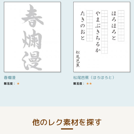
春爛漫
松尾芭蕉（ほろほろと）
難易度：
★
難易度：
★
★
他のレク素材を探す