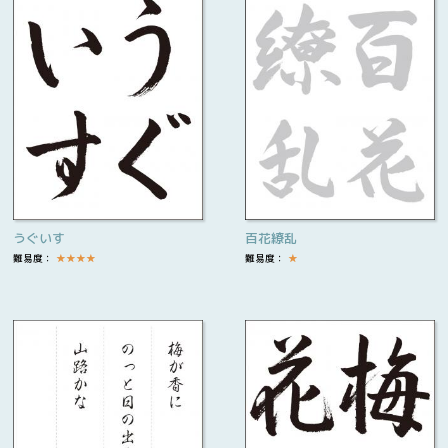
うぐいす
百花繚乱
難易度：
★
★
★
★
難易度：
★