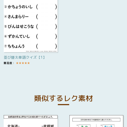
並び替え単語クイズ【1】
難易度：
★
★
★
★
★
類似するレク素材