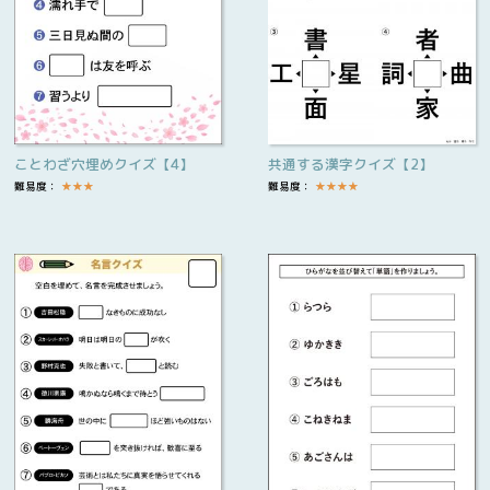
ことわざ穴埋めクイズ【4】
共通する漢字クイズ【2】
難易度：
★
★
★
難易度：
★
★
★
★