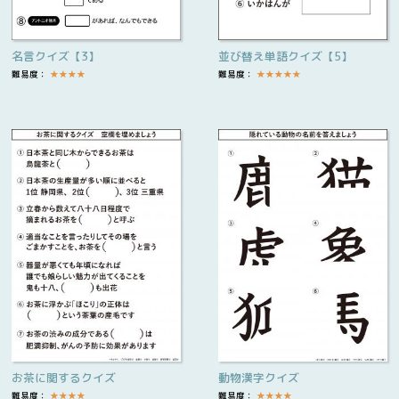
名言クイズ【3】
並び替え単語クイズ【5】
難易度：
★
★
★
★
難易度：
★
★
★
★
★
お茶に関するクイズ
動物漢字クイズ
難易度：
★
★
★
★
難易度：
★
★
★
★