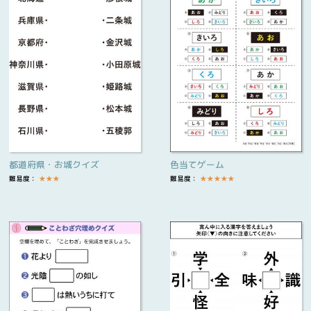
都道府県・お城クイズ
色当てゲーム
難易度：
★
★
★
難易度：
★
★
★
★
★