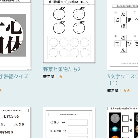
野菜と果物たち2
字熟語クイズ
3文字クロス
難易度：
★
【1】
★
難易度：
★
★