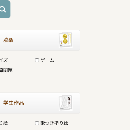
脳活
イズ
ゲーム
算問題
学生作品
り絵
歌つき塗り絵