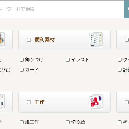
便利素材
絵
飾りつけ
イラスト
ク
塗り絵
カード
計
工作
詩
紙工作
切り絵
塗