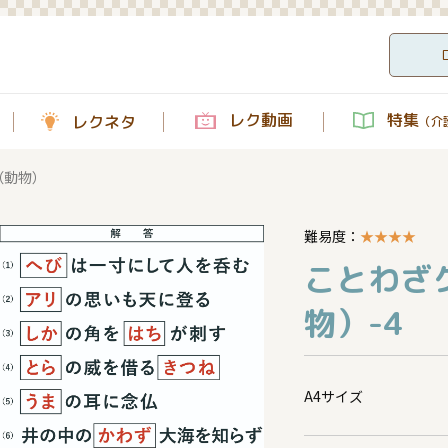
レク動画
特集
レクネタ
（介護
（動物）
難易度：
★
★
★
★
ことわざ
物）-4
A4サイズ