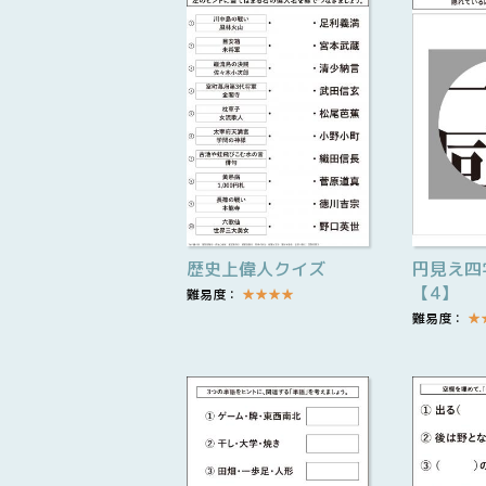
歴史上偉人クイズ
円見え四
【4】
難易度：
★
★
★
★
難易度：
★