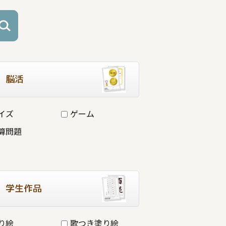
脳活
イズ
ゲーム
算問題
学生作品
り絵
歌つき塗り絵