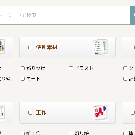
便利素材
絵
飾りつけ
イラスト
ク
塗り絵
カード
計
工作
詩
紙工作
切り絵
塗