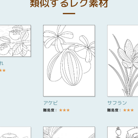
類似するレク素材
れ
★
★
アケビ
サフラン
難易度：
★
★
★
難易度：
★
★
★