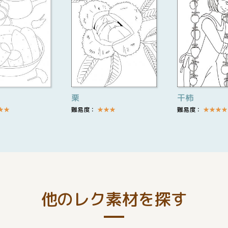
栗
干柿
★
★
難易度：
★
★
★
難易度：
★
★
★
★
他のレク素材を探す