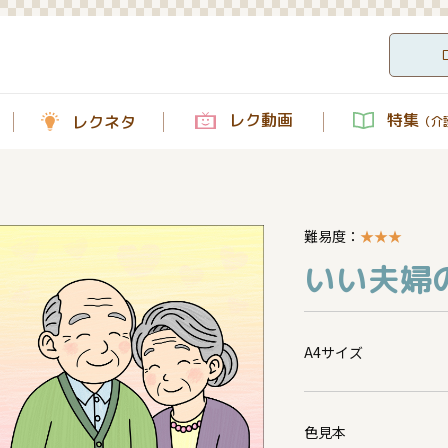
レク動画
特集
レクネタ
（介護
難易度：
★
★
★
いい夫婦の
A4サイズ
色見本