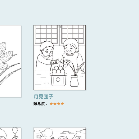
月見団子
難易度：
★
★
★
★