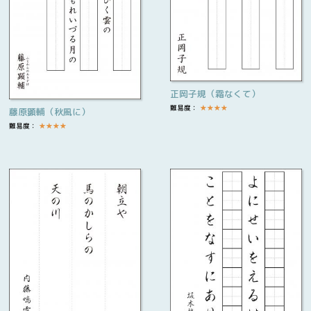
正岡子規（霜なくて）
難易度：
★
★
★
★
藤原顕輔（秋風に）
難易度：
★
★
★
★