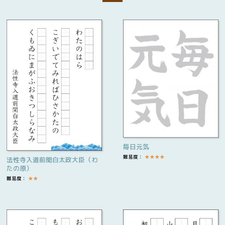
毎日元気
難易度：
★
★
★
★
法性寺入道前関白太政大臣（わ
たの原）
難易度：
★
★