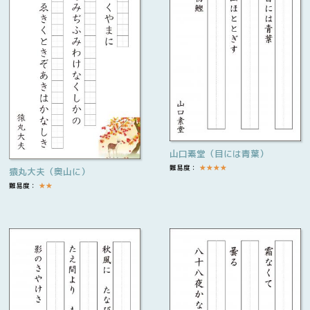
山口素堂（目には青葉）
難易度：
★
★
★
★
猿丸大夫（奥山に）
難易度：
★
★