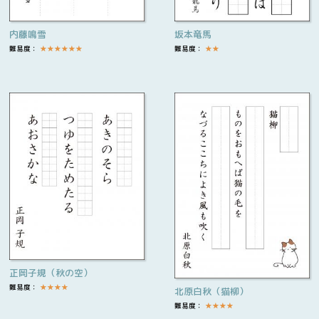
内藤鳴雪
坂本竜馬
難易度：
★
★
★
★
★
★
難易度：
★
★
正岡子規（秋の空）
難易度：
★
★
★
★
北原白秋（猫柳）
難易度：
★
★
★
★