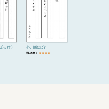
ぼらけ）
芥川龍之介
難易度：
★
★
★
★