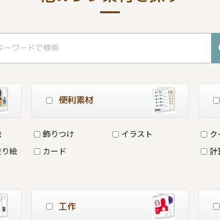
便利素材
絵
飾りつけ
イラスト
ク
塗り絵
カード
計
工作