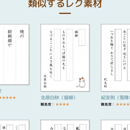
類似するレク素材
2
北原白秋（猫柳）
紀友則（雪降
★
★
★
★
★
難易度：
★
★
★
★
難易度：
★
★
★
★