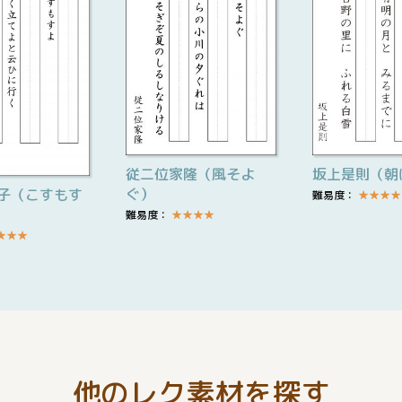
従二位家隆（風そよ
坂上是則（朝
ぐ）
子（こすもす
難易度：
★
★
★
★
難易度：
★
★
★
★
★
★
★
他のレク素材を探す