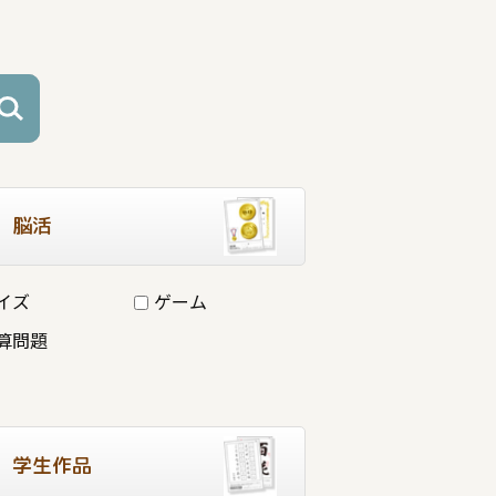
脳活
イズ
ゲーム
算問題
学生作品