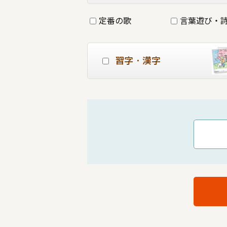
定番の歌
言葉遊び・
習字・漢字