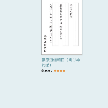
藤原道信朝臣（明けぬ
れば）
難易度：
★
★
★
★