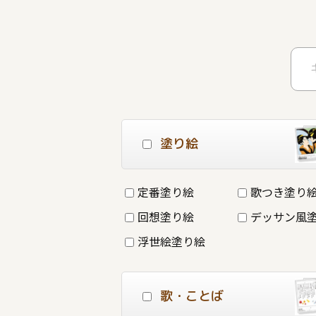
塗り絵
定番塗り絵
歌つき塗り
回想塗り絵
デッサン風
浮世絵塗り絵
歌・ことば