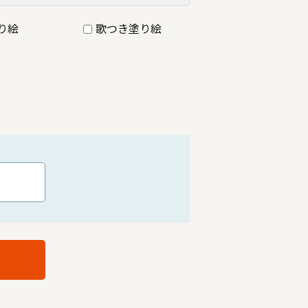
り絵
歌つき塗り絵