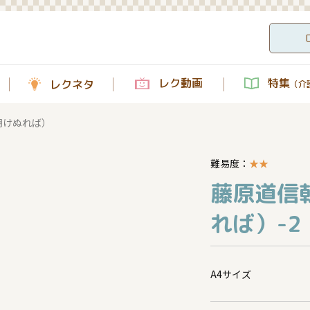
レク動画
特集
レクネタ
（介護
明けぬれば）
難易度：
★
★
藤原道信
れば）-2
A4サイズ