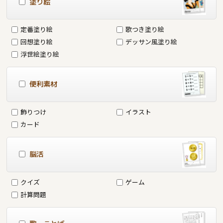
塗り絵
定番塗り絵
歌つき塗り絵
回想塗り絵
デッサン風塗り絵
浮世絵塗り絵
便利素材
飾りつけ
イラスト
カード
脳活
クイズ
ゲーム
計算問題