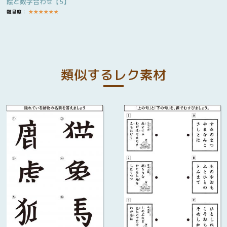
絵と数字合わせ【5】
難易度：
★
★
★
★
★
★
類似するレク素材