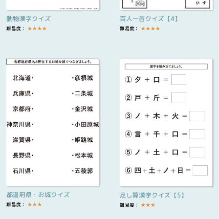
動物漢字クイズ
百人一首クイズ【4】
難易度：
★
★
★
★
難易度：
★
★
★
★
都道府県・お城クイズ
足し算漢字クイズ【5】
難易度：
★
★
★
難易度：
★
★
★