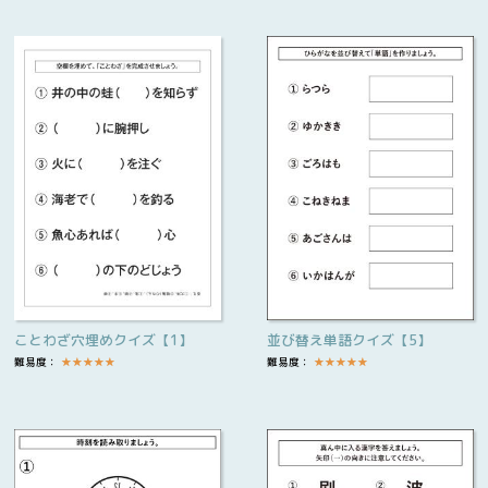
ことわざ穴埋めクイズ【1】
並び替え単語クイズ【5】
難易度：
★
★
★
★
★
難易度：
★
★
★
★
★