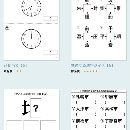
時刻当て【5】
共通する漢字クイズ【5】
難易度：
★
★
難易度：
★
★
★
★
★