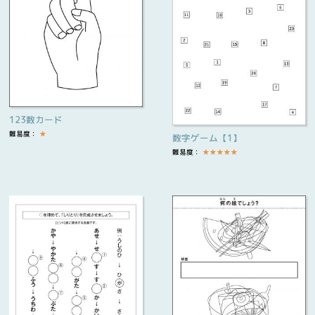
123数カード
難易度：
★
数字ゲーム【1】
難易度：
★
★
★
★
★