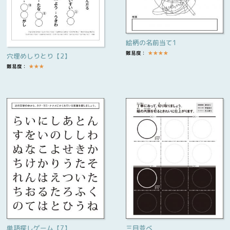
絵柄の名前当て1
難易度：
★
★
★
★
穴埋めしりとり【2】
難易度：
★
★
★
単語探しゲーム【7】
三目並べ