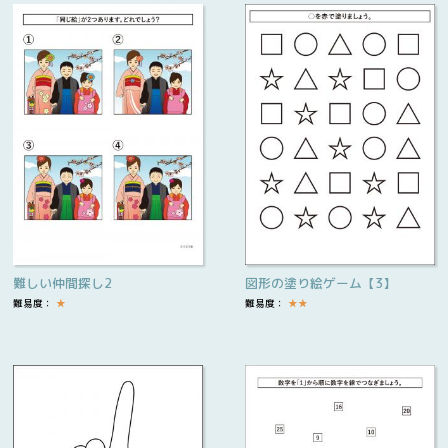
難しい仲間探し2
図形の塗り絵ゲーム【3】
難易度：
★
難易度：
★
★