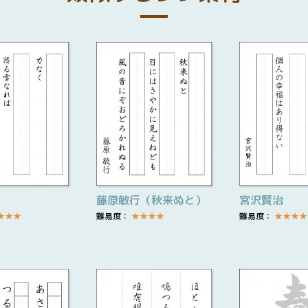
藤原敏行（秋来ぬと）
宮沢賢治
★
★
★
難易度：
★
★
★
★
難易度：
★
★
★
★