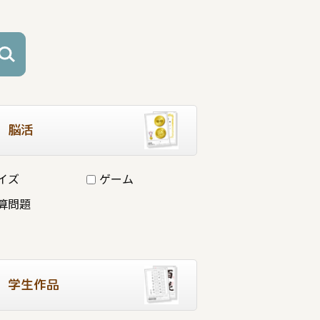
脳活
イズ
ゲーム
算問題
学生作品