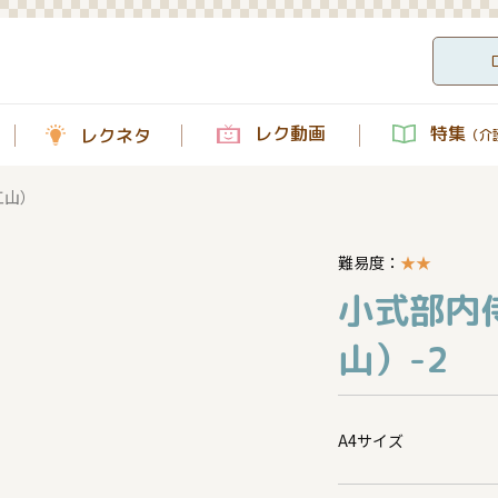
レク動画
特集
レクネタ
（介護
江山）
難易度：
★
★
小式部内
山）-2
A4サイズ