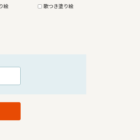
り絵
歌つき塗り絵