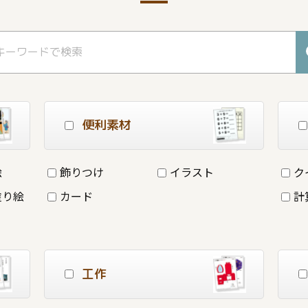
便利素材
絵
飾りつけ
イラスト
ク
塗り絵
カード
計
工作