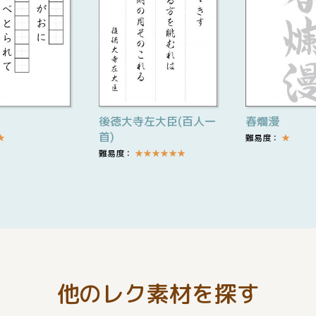
後徳大寺左大臣(百人一
春爛漫
首)
★
難易度：
★
難易度：
★
★
★
★
★
★
他のレク素材を探す