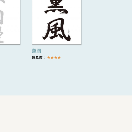
薫風
難易度：
★
★
★
★