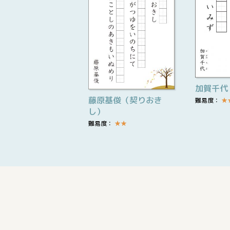
加賀千代
藤原基俊（契りおき
難易度：
★
し）
難易度：
★
★