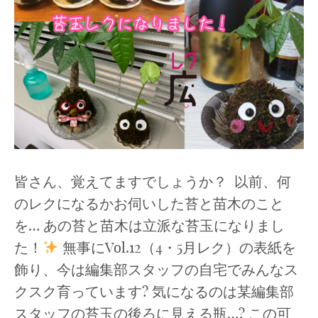
皆さん、覚えてますでしょうか？ 以前、何
のレクになるかお伺いした苔と苗木のこと
を… あの苔と苗木は立派な苔玉になりまし
た！
無事にVol.12（4・5月レク）の表紙を
飾り、今は編集部スタッフの自宅でみんなス
クスク育っています? 気になるのは某編集部
スタッフの苔玉の後ろに見える瓶…? この可