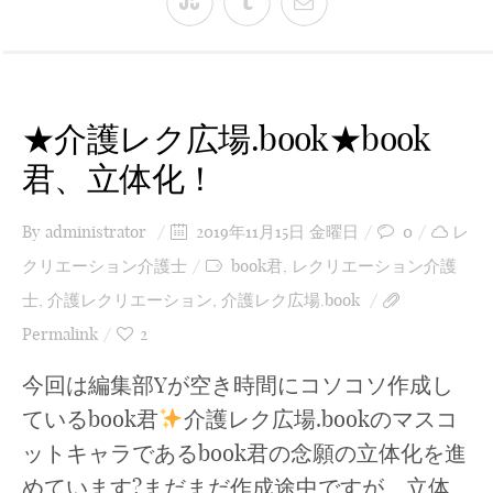
★介護レク広場.book★book
君、立体化！
By
administrator
2019年11月15日 金曜日
0
レ
クリエーション介護士
book君
,
レクリエーション介護
士
,
介護レクリエーション
,
介護レク広場.book
Permalink
2
今回は編集部Yが空き時間にコソコソ作成し
ているbook君
介護レク広場.bookのマスコ
ットキャラであるbook君の念願の立体化を進
めています?まだまだ作成途中ですが、立体