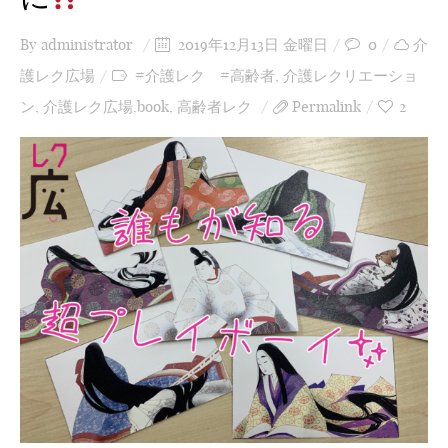
By
administrator
2019年12月13日 金曜日
0
介
護レク広場
#介護レク #高齢者
,
介護レクリエーショ
ン
,
介護レク広場.book
,
高齢者レク
Permalink
2