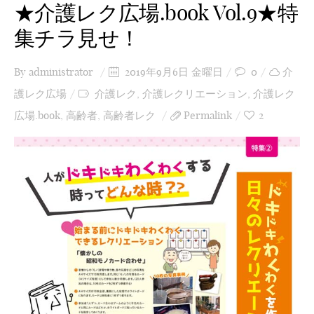
★介護レク広場.book Vol.9★特
集チラ見せ！
By
administrator
2019年9月6日 金曜日
0
介
護レク広場
介護レク
,
介護レクリエーション
,
介護レク
広場.book
,
高齢者
,
高齢者レク
Permalink
2