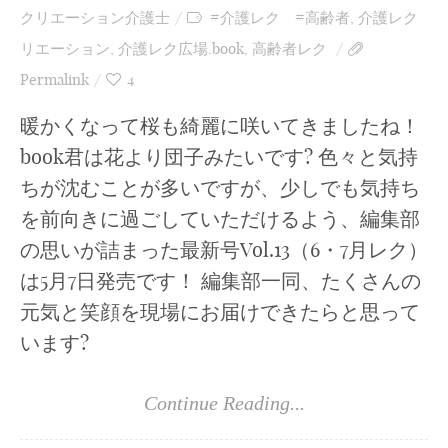
クリエーション介護士
#介護レク #高齢者
,
介護レク
リエーション
,
介護レク広場.book
,
高齢者レク
Permalink
4
暖かくなって桜も綺麗に咲いてきましたね！
book君は花より団子みたいです? 色々と気持
ちが沈むことが多いですが、少しでも気持ち
を前向きに過ごしていただけるよう、編集部
の思いが詰まった最新号Vol.13（6・7月レク）
は5月7日発売です！ 編集部一同、たくさんの
元気と笑顔を現場にお届けできたらと思って
います?
Continue Reading...