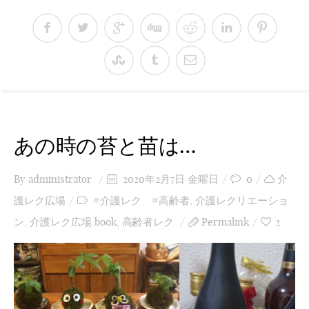
あの時の苔と苗は…
By
administrator
2020年2月7日 金曜日
0
介
護レク広場
#介護レク #高齢者
,
介護レクリエーショ
ン
,
介護レク広場.book
,
高齢者レク
Permalink
2