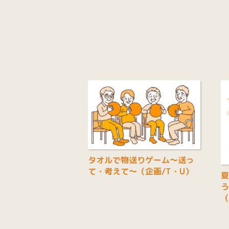
タオルで物送りゲーム～送っ
て・考えて～（企画/T・U）
夏
う
（