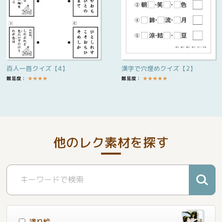
百人一首クイズ【4】
漢字で穴埋めクイズ【2】
難易度：
★
★
★
★
難易度：
★
★
★
★
★
他のレク素材を探す