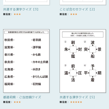
共通する漢字クイズ【3】
ことば合わせクイズ【2】
難易度：
★
★
★
難易度：
★
★
★
都道府県・ご当地鍋クイズ
共通する漢字クイズ【5】
難易度：
★
★
★
難易度：
★
★
★
★
★