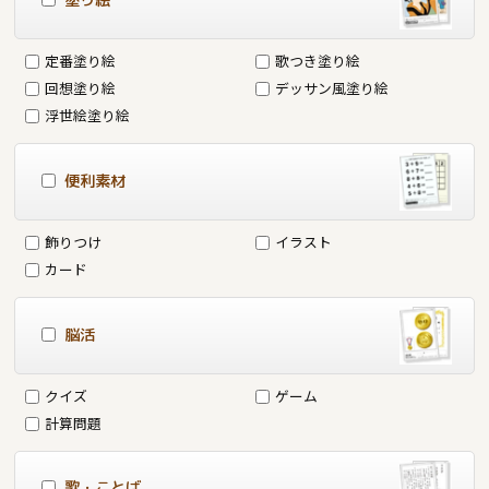
塗り絵
定番塗り絵
歌つき塗り絵
回想塗り絵
デッサン風塗り絵
浮世絵塗り絵
便利素材
飾りつけ
イラスト
カード
脳活
クイズ
ゲーム
計算問題
歌・ことば