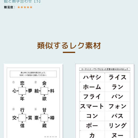
絵と数字合わせ【3】
難易度：
★
★
★
★
★
類似するレク素材