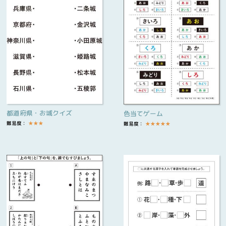
都道府県・お城クイズ
色当てゲーム
難易度：
★
★
★
難易度：
★
★
★
★
★