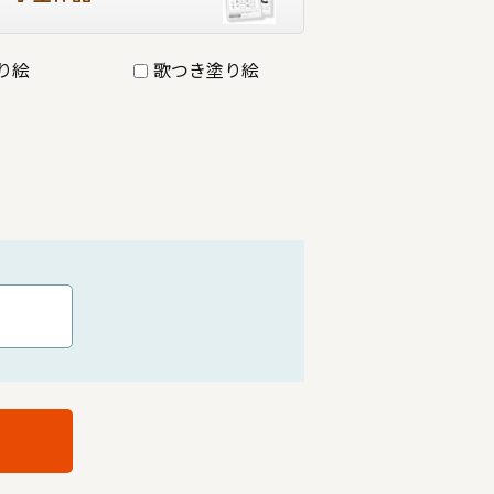
り絵
歌つき塗り絵