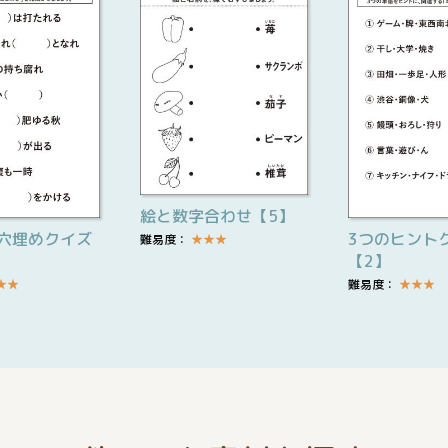
絵と数字合わせ【5】
穴埋めクイズ
3つのヒント
難易度：
★
★
★
【2】
★
★
難易度：
★
★
★