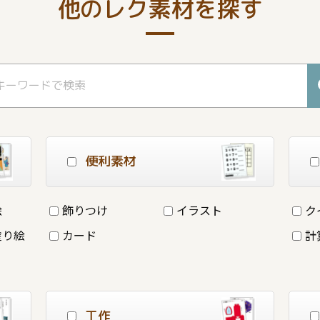
他のレク素材を探す
便利素材
絵
飾りつけ
イラスト
ク
塗り絵
カード
計
工作