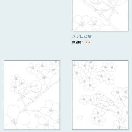
メジロと桜
難易度：
★
★