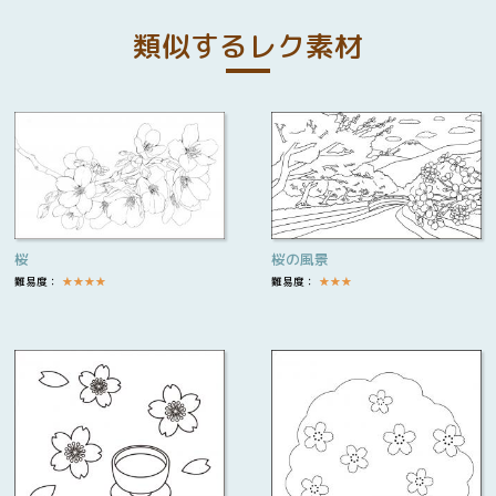
類似するレク素材
桜
桜の風景
難易度：
★
★
★
★
難易度：
★
★
★