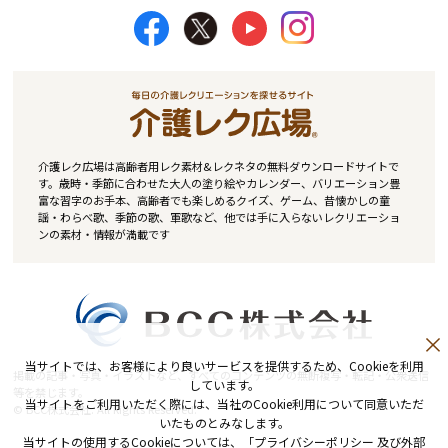
介護レク広場は高齢者用レク素材&レクネタの無料ダウンロードサイトで
す。歳時・季節に合わせた大人の塗り絵やカレンダー、バリエーション豊
富な習字のお手本、高齢者でも楽しめるクイズ、ゲーム、昔懐かしの童
謡・わらべ歌、季節の歌、軍歌など、他では手に入らないレクリエーショ
ンの素材・情報が満載です
当サイトでは、お客様により良いサービスを提供するため、Cookieを利用
掲載の記事・写真・イラストなど、すべてのコンテンツの無断複写・転記・公衆送信
しています。
等を禁じます。
当サイトをご利用いただく際には、当社のCookie利用について同意いただ
© BCC株式会社. All Rights Reserved.
いたものとみなします。
当サイトの使用するCookieについては、「
プライバシーポリシー 及び外部