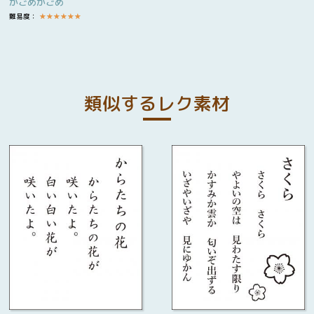
かごめかごめ
難易度：
★
★
★
★
★
★
類似するレク素材