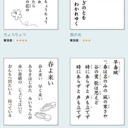
ちょうちょう
蛍の光
難易度：
★
★
★
★
難易度：
★
★
★