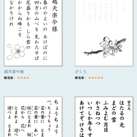
越天楽今様
さくら
難易度：
★
★
★
★
難易度：
★
★
★
★
★