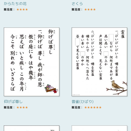
からたちの花
さくら
難易度：
★
★
★
★
難易度：
★
★
★
★
仰げば尊し
雲雀(ひばり)
難易度：
★
★
★
★
難易度：
★
★
★
★
★
★