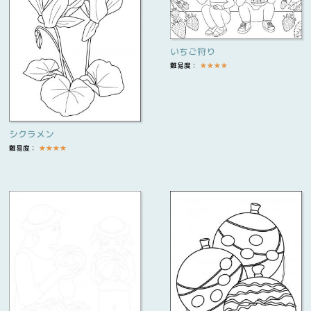
いちご狩り
難易度：
★
★
★
★
シクラメン
難易度：
★
★
★
★