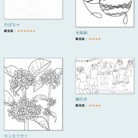
かぼちゃ
難易度：
★
★
★
★
★
★
水風船
難易度：
★
★
★
★
綱引き
難易度：
★
★
★
★
キンモクセイ