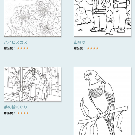
ハイビスカス
山登り
難易度：
★
★
★
★
難易度：
★
★
★
★
茅の輪くぐり
難易度：
★
★
★
★