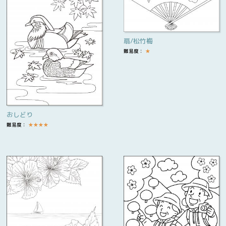
扇/松竹梅
難易度：
★
おしどり
難易度：
★
★
★
★