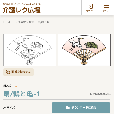
ログイン
メニュー
HOME
レク素材を探す
扇/鶴と亀
画像を拡大する
難易度：
★
扇/鶴と亀-1
レクNo.0000221
A4サイズ
ダウンロードに追加