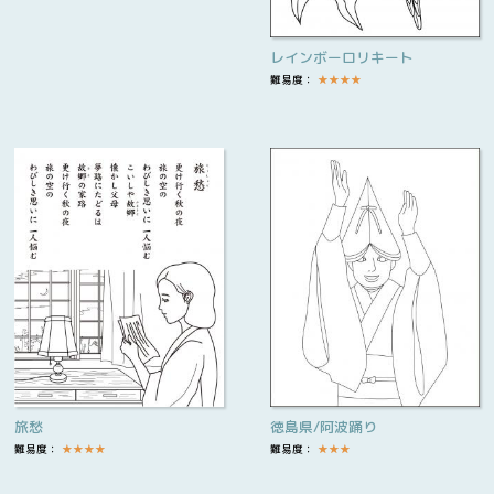
レインボーロリキート
難易度：
★
★
★
★
旅愁
徳島県/阿波踊り
難易度：
★
★
★
★
難易度：
★
★
★