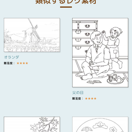
類似するレク素材
オランダ
難易度：
★
★
★
★
父の日
難易度：
★
★
★
★