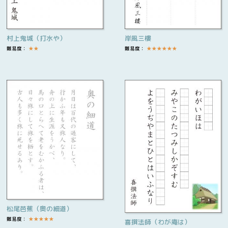
村上鬼城（打水や）
岸風三樓
難易度：
★
★
難易度：
★
★
★
★
★
★
松尾芭蕉（奥の細道）
難易度：
★
★
★
★
★
喜撰法師（わが庵は）