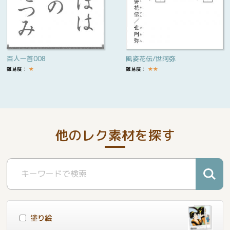
百人一首008
風姿花伝/世阿弥
難易度：
★
難易度：
★
★
他のレク素材を探す
塗り絵