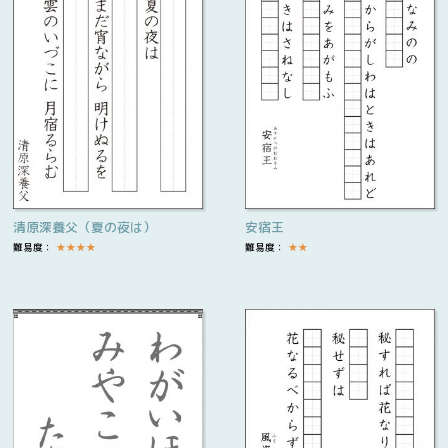
清原深養父（夏の夜は）
安宿王
難易度：
★
★
★
★
難易度：
★
★