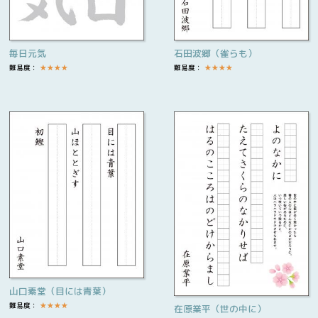
毎日元気
石田波郷（雀らも）
難易度：
★
★
★
★
難易度：
★
★
★
★
山口素堂（目には青葉）
難易度：
★
★
★
★
在原業平（世の中に）