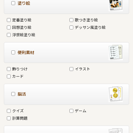
塗り絵
定番塗り絵
歌つき塗り絵
回想塗り絵
デッサン風塗り絵
浮世絵塗り絵
便利素材
飾りつけ
イラスト
カード
脳活
クイズ
ゲーム
計算問題