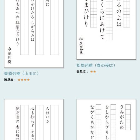
松尾芭蕉（春の夜は）
難易度：
★
★
春道列樹（山川に）
難易度：
★
★
★
★