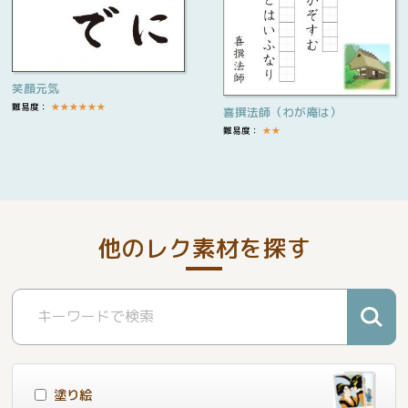
笑顔元気
難易度：
★
★
★
★
★
★
喜撰法師（わが庵は）
難易度：
★
★
他のレク素材を探す
塗り絵