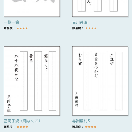
一期一会
吉川英治
難易度：
★
★
★
★
難易度：
★
★
★
★
正岡子規（霜なくて）
与謝蕪村3
難易度：
★
★
★
★
難易度：
★
★
★
★