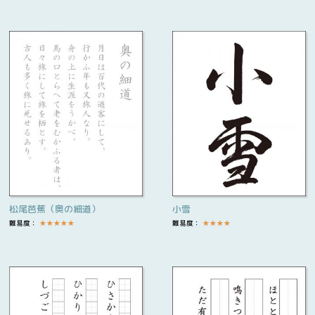
松尾芭蕉（奥の細道）
小雪
難易度：
★
★
★
★
★
難易度：
★
★
★
★