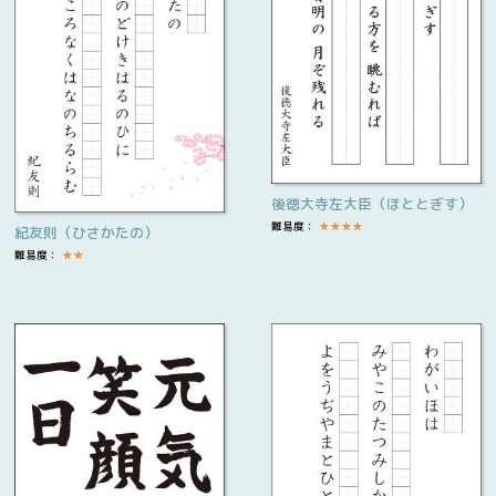
後徳大寺左大臣（ほととぎす）
難易度：
★
★
★
★
紀友則（ひさかたの）
難易度：
★
★