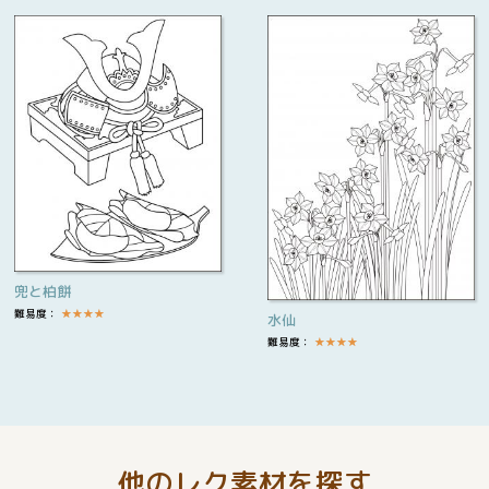
兜と柏餅
難易度：
★
★
★
★
水仙
難易度：
★
★
★
★
他のレク素材を探す