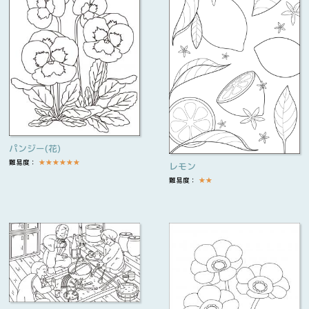
パンジー(花)
難易度：
★
★
★
★
★
★
レモン
難易度：
★
★