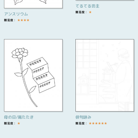
てるてる坊主
難易度：
★
アンスリウム
難易度：
★
★
★
★
母の日/肩たたき
俳句詠み
難易度：
★
難易度：
★
★
★
★
★
★