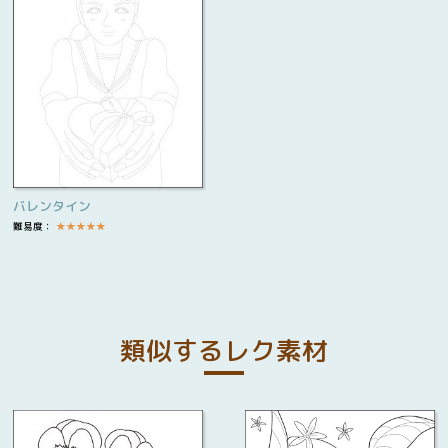
バレンタイン
難易度：
★
★
★
★
★
類似するレク素材