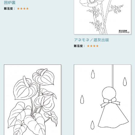
囲炉裏
難易度：
★
★
★
★
アネモネ／遊友出版
難易度：
★
★
★
★