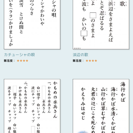
カチューシャの唄
浜辺の歌
難易度：
★
★
★
★
難易度：
★
★
★
★