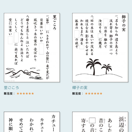
里ごころ
椰子の実
難易度：
★
★
★
★
★
★
難易度：
★
★
★
★
★
★