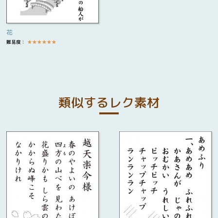
花
難易度：
★
★
★
★
★
★
類似するレク素材