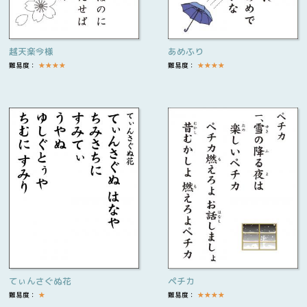
越天楽今様
あめふり
難易度：
★
★
★
★
難易度：
★
★
★
★
てぃんさぐぬ花
ペチカ
難易度：
★
難易度：
★
★
★
★