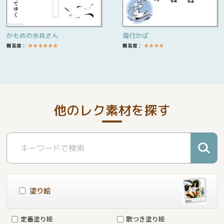
かもめの水兵さん
海行かば
難易度：
★
★
★
★
★
★
難易度：
★
★
★
★
他のレク素材を探す
塗り絵
定番塗り絵
歌つき塗り絵