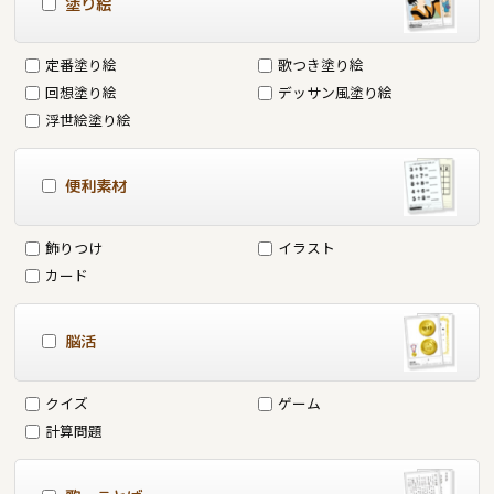
塗り絵
定番塗り絵
歌つき塗り絵
回想塗り絵
デッサン風塗り絵
浮世絵塗り絵
便利素材
飾りつけ
イラスト
カード
脳活
クイズ
ゲーム
計算問題