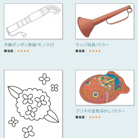
木製ポンポン鉄砲/モノクロ
ラッパ玩具/カラー
難易度：
★
★
★
★
難易度：
★
★
★
★
ブリキの金魚浮かし/カラー
難易度：
★
★
★
★