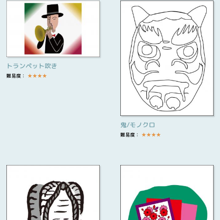
トランペット吹き
難易度：
★
★
★
★
鬼/モノクロ
難易度：
★
★
★
★