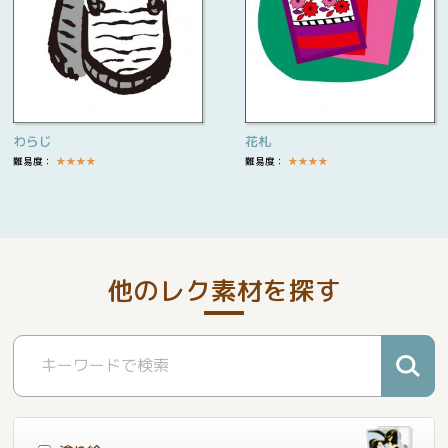
わらじ
花札
難易度：
★
★
★
★
難易度：
★
★
★
★
他のレク素材を探す