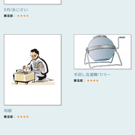
6月/あじさい
難易度：
★
★
★
★
手回し洗濯機/カラー
難易度：
★
★
★
★
将棋
難易度：
★
★
★
★