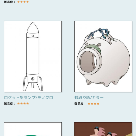
難易度：
★
★
★
★
ロケット型ランプ/モノクロ
蚊取り豚/カラー
難易度：
★
★
★
★
難易度：
★
★
★
★