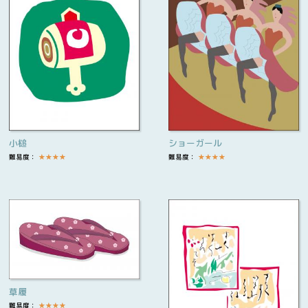
小槌
ショーガール
難易度：
★
★
★
★
難易度：
★
★
★
★
草履
難易度：
★
★
★
★