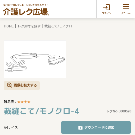
ログイン
メニュー
HOME
レク素材を探す
裁縫こて/モノクロ
画像を拡大する
難易度：
★
★
★
★
裁縫こて/モノクロ-4
レクNo.0000520
A4サイズ
ダウンロードに追加