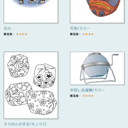
花火
天狗/カラー
難易度：
★
★
★
★
難易度：
★
★
★
★
手回し洗濯機/カラー
難易度：
★
★
★
★
ちりめんお手玉/モノクロ