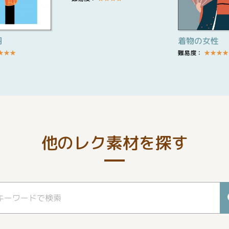
羽
着物の女性
★
★
★
難易度：
★
★
★
★
他のレク素材を探す