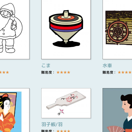
こま
水車
★
★
★
難易度：
★
★
★
★
難易度：
★
★
★
★
羽子板/羽
難易度：
★
★
★
★