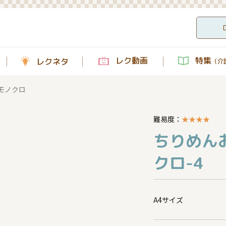
レク動画
特集
レクネタ
（介護
モノクロ
難易度：
★
★
★
★
ちりめん
クロ-4
A4サイズ