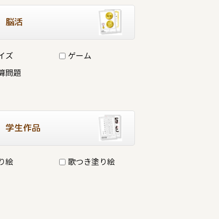
脳活
イズ
ゲーム
算問題
学生作品
り絵
歌つき塗り絵