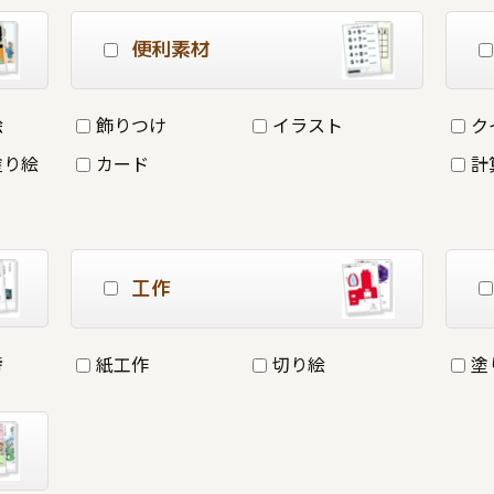
便利素材
絵
飾りつけ
イラスト
ク
塗り絵
カード
計
工作
詩
紙工作
切り絵
塗