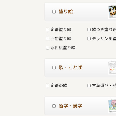
塗り絵
定番塗り絵
歌つき塗り
回想塗り絵
デッサン風
浮世絵塗り絵
歌・ことば
定番の歌
言葉遊び・
習字・漢字