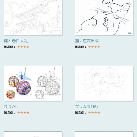
藤と春日大社
猫／遊友出版
難易度：
★
★
★
★
難易度：
★
★
★
★
まり/小
プリムラ(花)
難易度：
★
★
★
★
難易度：
★
★
★
★