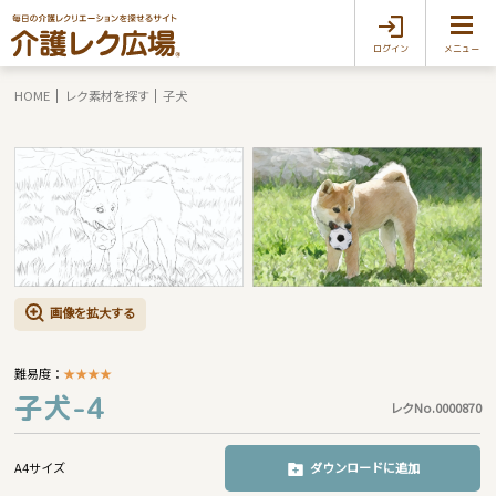
ログイン
メニュー
HOME
レク素材を探す
子犬
画像を拡大する
難易度：
★
★
★
★
子犬-4
レクNo.0000870
A4サイズ
ダウンロードに追加