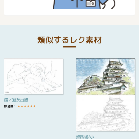
類似するレク素材
猿／遊友出版
難易度：
★
★
★
★
★
★
姫路城/小