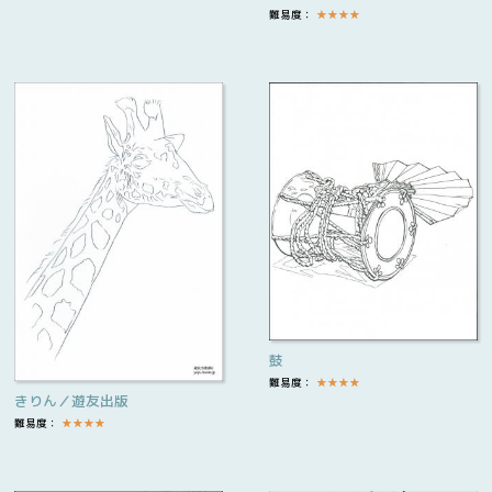
難易度：
★
★
★
★
鼓
難易度：
★
★
★
★
きりん／遊友出版
難易度：
★
★
★
★