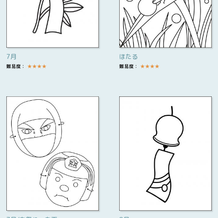
7月
ほたる
難易度：
★
★
★
★
難易度：
★
★
★
★