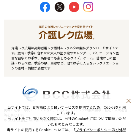
介護レク広場は高齢者用レク素材&レクネタの無料ダウンロードサイトで
す。歳時・季節に合わせた大人の塗り絵やカレンダー、バリエーション豊
富な習字のお手本、高齢者でも楽しめるクイズ、ゲーム、昔懐かしの童
謡・わらべ歌、季節の歌、軍歌など、他では手に入らないレクリエーショ
ンの素材・情報が満載です
当サイトでは、お客様により良いサービスを提供するため、Cookieを利用
掲載の記事・写真・イラストなど、すべてのコンテンツの無断複写・転記・公衆送信
しています。
等を禁じます。
当サイトをご利用いただく際には、当社のCookie利用について同意いただ
© BCC株式会社. All Rights Reserved.
いたものとみなします。
当サイトの使用するCookieについては、「
プライバシーポリシー 及び外部