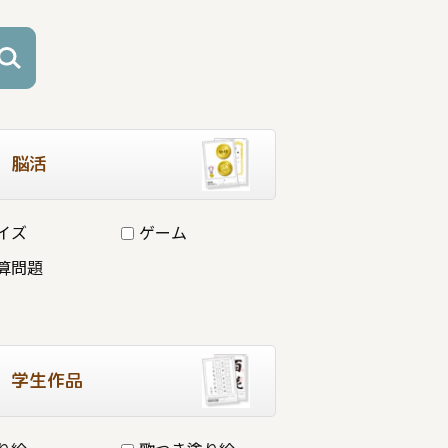
脳活
イズ
ゲーム
算問題
学生作品