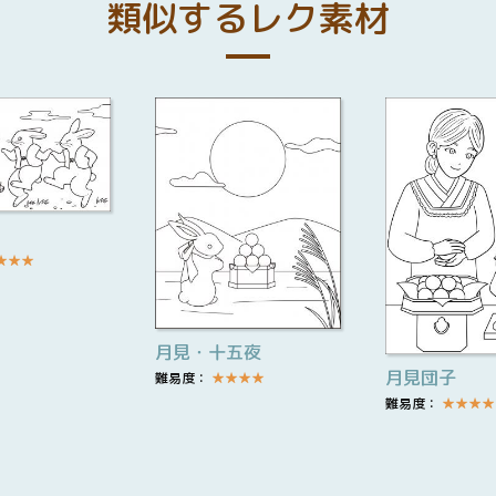
類似するレク素材
★
★
★
月見・十五夜
月見団子
難易度：
★
★
★
★
難易度：
★
★
★
★