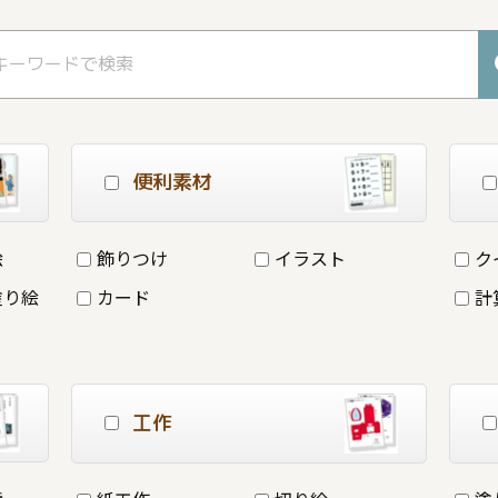
便利素材
絵
飾りつけ
イラスト
ク
塗り絵
カード
計
工作
詩