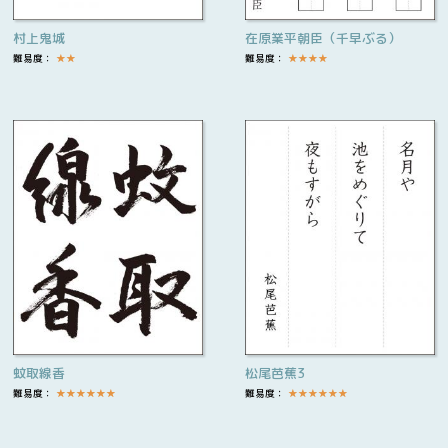
村上鬼城
在原業平朝臣（千早ぶる）
難易度：
★
★
難易度：
★
★
★
★
蚊取線香
松尾芭蕉3
難易度：
★
★
★
★
★
★
難易度：
★
★
★
★
★
★