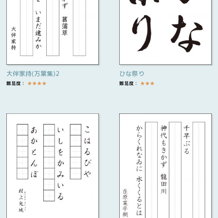
大伴家持(万葉集)2
ひな祭り
難易度：
★
★
★
★
難易度：
★
★
★