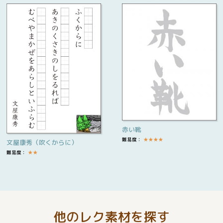
赤い靴
難易度：
★
★
★
★
文屋康秀（吹くからに）
難易度：
★
★
他のレク素材を探す