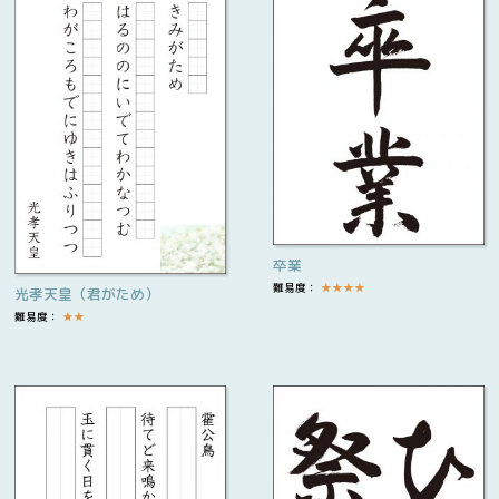
卒業
難易度：
★
★
★
★
光孝天皇（君がため）
難易度：
★
★