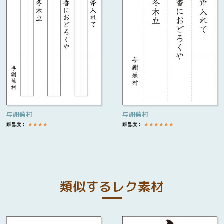
与謝蕪村
与謝蕪村
難易度：
★
★
★
★
難易度：
★
★
★
★
★
★
類似するレク素材