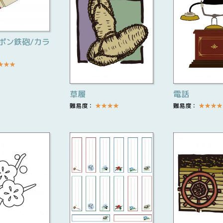
ポン鉄砲/カラ
★
★
★
草履
電話
難易度：
★
★
★
★
難易度：
★
★
★
★