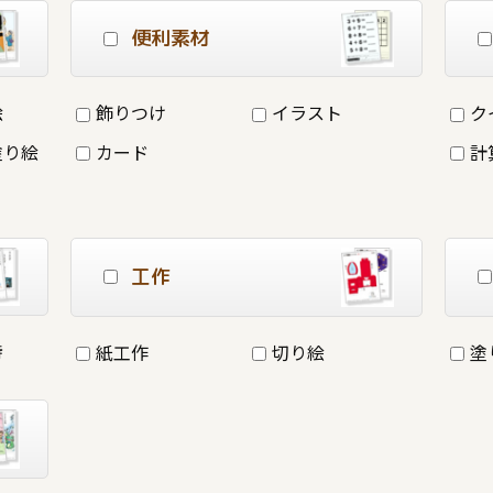
便利素材
絵
飾りつけ
イラスト
ク
塗り絵
カード
計
工作
詩
紙工作
切り絵
塗