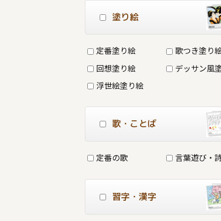
塗り絵
定番塗り絵
歌つき塗り
回想塗り絵
デッサン風
浮世絵塗り絵
歌・ことば
定番の歌
言葉遊び・
習字・漢字