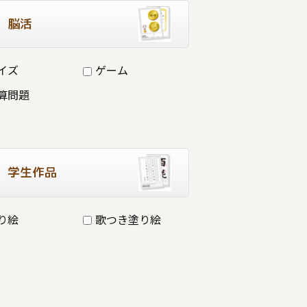
脳活
イズ
ゲーム
算問題
学生作品
り絵
歌つき塗り絵