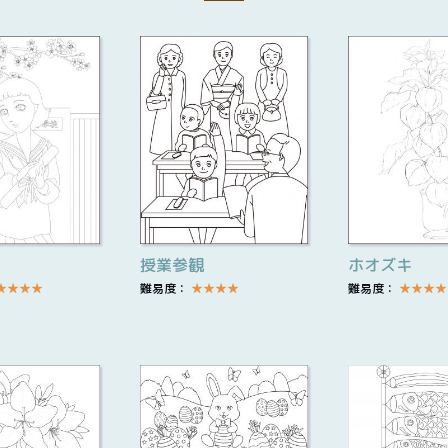
授業参観
ホオズキ
★
★
★
★
難易度：
★
★
★
★
難易度：
★
★
★
★