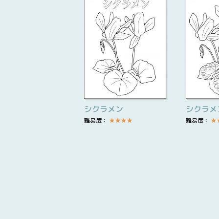
シクラメン
シクラメ
難易度：
★
★
★
★
難易度：
★