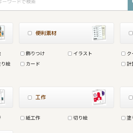
便利素材
絵
飾りつけ
イラスト
ク
塗り絵
カード
計
工作
詩
紙工作
切り絵
塗