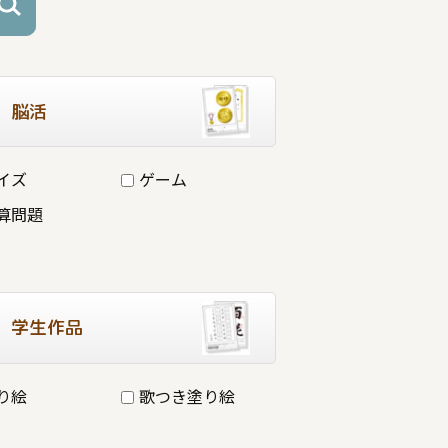
脳活
イズ
ゲーム
算問題
学生作品
り絵
歌つき塗り絵