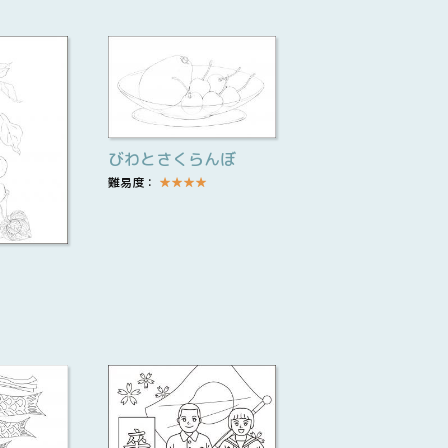
びわとさくらんぼ
難易度：
★
★
★
★