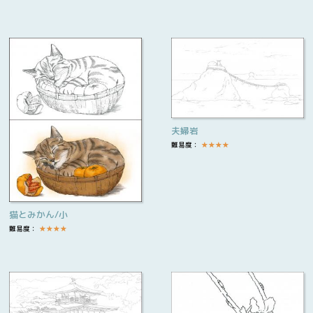
夫婦岩
難易度：
★
★
★
★
猫とみかん/小
難易度：
★
★
★
★