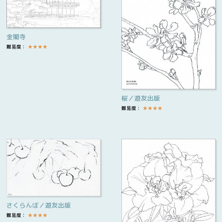
金閣寺
難易度：
★
★
★
★
桜／遊友出版
難易度：
★
★
★
★
さくらんぼ／遊友出版
難易度：
★
★
★
★