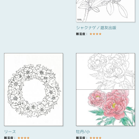
シャクナゲ／遊友出版
難易度：
★
★
★
★
リース
牡丹/小
難易度：
★
★
★
★
難易度：
★
★
★
★