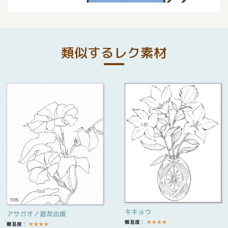
類似するレク素材
キキョウ
アサガオ／遊友出版
難易度：
★
★
★
★
難易度：
★
★
★
★