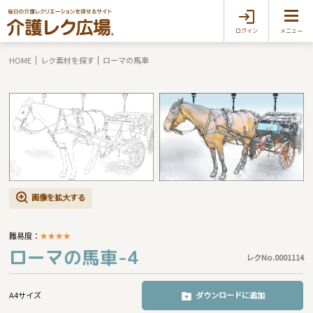
ログイン
メニュー
HOME
レク素材を探す
ローマの馬車
画像を拡大する
難易度：
★
★
★
★
ローマの馬車-4
レクNo.0001114
A4サイズ
ダウンロードに追加