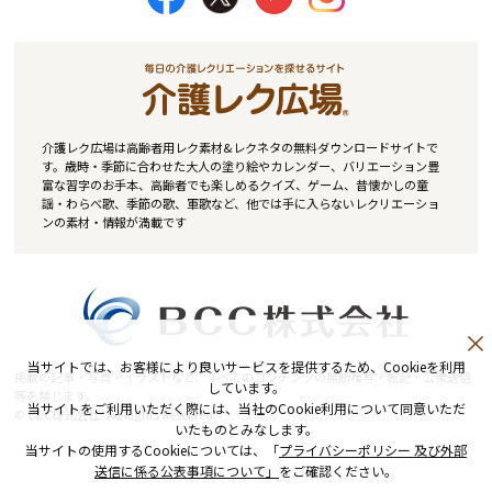
介護レク広場は高齢者用レク素材&レクネタの無料ダウンロードサイトで
す。歳時・季節に合わせた大人の塗り絵やカレンダー、バリエーション豊
富な習字のお手本、高齢者でも楽しめるクイズ、ゲーム、昔懐かしの童
謡・わらべ歌、季節の歌、軍歌など、他では手に入らないレクリエーショ
ンの素材・情報が満載です
当サイトでは、お客様により良いサービスを提供するため、Cookieを利用
掲載の記事・写真・イラストなど、すべてのコンテンツの無断複写・転記・公衆送信
しています。
等を禁じます。
当サイトをご利用いただく際には、当社のCookie利用について同意いただ
© BCC株式会社. All Rights Reserved.
いたものとみなします。
当サイトの使用するCookieについては、「
プライバシーポリシー 及び外部
送信に係る公表事項について」
をご確認ください。