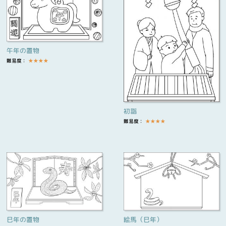
午年の置物
難易度：
★
★
★
★
初詣
難易度：
★
★
★
★
巳年の置物
絵馬（巳年）