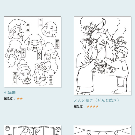
七福神
難易度：
★
★
どんど焼き（どんと焼き）
難易度：
★
★
★
★