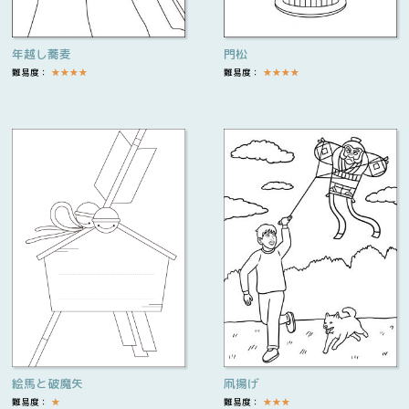
年越し蕎麦
門松
難易度：
★
★
★
★
難易度：
★
★
★
★
絵馬と破魔矢
凧揚げ
難易度：
★
難易度：
★
★
★