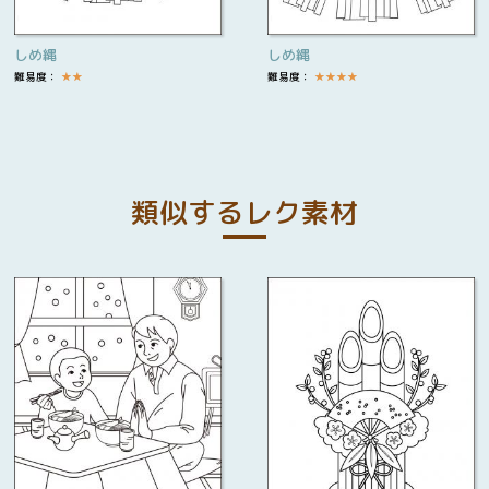
しめ縄
しめ縄
難易度：
★
★
難易度：
★
★
★
★
類似するレク素材