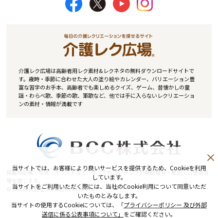
介護レク広場は高齢者用レク素材&レクネタの無料ダウンロードサイトで
す。歳時・季節に合わせた大人の塗り絵やカレンダー、バリエーション豊
富な習字のお手本、高齢者でも楽しめるクイズ、ゲーム、昔懐かしの童
謡・わらべ歌、季節の歌、軍歌など、他では手に入らないレクリエーショ
ンの素材・情報が満載です
当サイトでは、お客様により良いサービスを提供するため、Cookieを利用
掲載の記事・写真・イラストなど、すべてのコンテンツの無断複写・転記・公衆送信
しています。
等を禁じます。
当サイトをご利用いただく際には、当社のCookie利用について同意いただ
© BCC株式会社. All Rights Reserved.
いたものとみなします。
当サイトの使用するCookieについては、「
プライバシーポリシー 及び外部
送信に係る公表事項について」
をご確認ください。